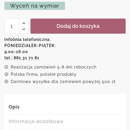
Wyceń na wymiar
ilość
Dodaj do koszyka
Plakat
z
etykietą
Infolinia telefoniczna:
whisky
PONIEDZIAŁEK-PIĄTEK:
9.00-16.00
tel.: 881 31 71 81
Realizacja zamówień 5-8 dni roboczych
Polska firma, polskie produkty
Darmowa wysyłka dla zamówień powyżej 500 zł
Opis
Informacje dodatkowe