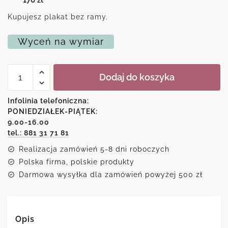
170
zł
Kupujesz plakat bez ramy.
Wyceń na wymiar
ilość
Dodaj do koszyka
Plakat
z
dekoracyjnymi
Infolinia telefoniczna:
skrzydłami
PONIEDZIAŁEK-PIĄTEK:
9.00-16.00
tel.: 881 31 71 81
Realizacja zamówień 5-8 dni roboczych
Polska firma, polskie produkty
Darmowa wysyłka dla zamówień powyżej 500 zł
Opis