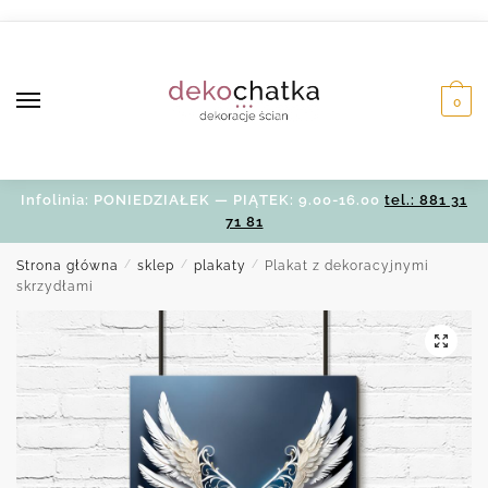
Skip
Skip
to
to
navigation
content
0
Infolinia: PONIEDZIAŁEK — PIĄTEK: 9.00-16.00
tel.: 881 31
71 81
Strona główna
/
sklep
/
plakaty
/
Plakat z dekoracyjnymi
skrzydłami