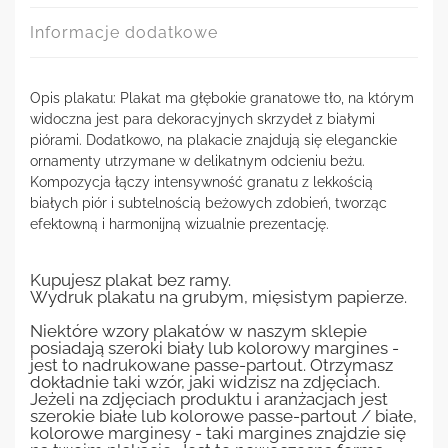
Informacje dodatkowe
Opis plakatu: Plakat ma głębokie granatowe tło, na którym
widoczna jest para dekoracyjnych skrzydeł z białymi
piórami. Dodatkowo, na plakacie znajdują się eleganckie
ornamenty utrzymane w delikatnym odcieniu beżu.
Kompozycja łączy intensywność granatu z lekkością
białych piór i subtelnością beżowych zdobień, tworząc
efektowną i harmonijną wizualnie prezentację.
Kupujesz plakat bez ramy.
Wydruk plakatu na grubym, mięsistym papierze.
Niektóre wzory plakatów w naszym sklepie
posiadają szeroki biały lub kolorowy margines -
jest to nadrukowane passe-partout. Otrzymasz
dokładnie taki wzór, jaki widzisz na zdjęciach.
Jeżeli na zdjęciach produktu i aranżacjach jest
szerokie białe lub kolorowe passe-partout / białe,
kolorowe marginesy - taki margines znajdzie się