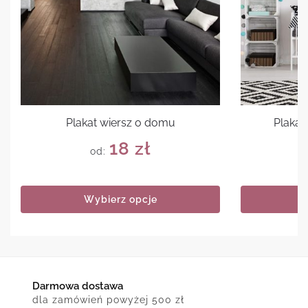
Plakat wiersz o domu
Plakat
18
zł
od:
Wybierz opcje
Darmowa dostawa
dla zamówień powyżej 500 zł