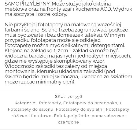
SAMOPRZYLEPNY. Może służyć jako okleina
meblowa oraz na fronty szaf i kuchenne AGD. Wydruk
ma soczyste i ostre kolory.
Nie przyklejaj fototapety na malowaną wcześniej
farbami ścianę. Ścianę trzeba zagruntować, podłoże
musi być zwarte i bez domieszek lateksu. W innym
przypadku fototapeta może się odklejać.
Fototapetę można myć delikatnymi detergentami.
Klejona na zakładkę 1-2cm - zakładka może być
widoczna bardziej na jasnych i jednolitych miejscach,
gdzie nie występuje skomplikowany wzór.
Widoczność zakładki tez zależy od miejsca
montowania, kierunku układania zakładki (pod
światło będzie mniej widoczna, układana ze światłem
może rzucać minimalny cień).
SKU:
70-556
Kategorie:
fototapety
,
Fototapety do przedpokoju
,
Fototapety do salonu
,
Fototapety do sypialni
,
Fototapety
różowe i fioletowe
,
Fototapety żółte, pomarańczowe,
czerwone