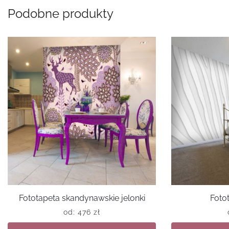
Podobne produkty
Fototapeta skandynawskie jelonki
Foto
od:
476
zł