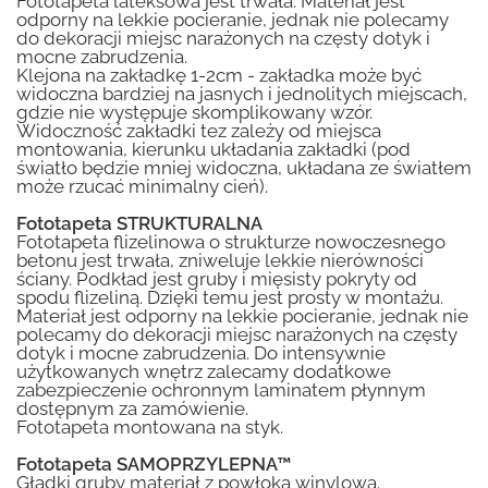
Fototapeta lateksowa jest trwała. Materiał jest
odporny na lekkie pocieranie, jednak nie polecamy
do dekoracji miejsc narażonych na częsty dotyk i
mocne zabrudzenia.
Klejona na zakładkę 1-2cm - zakładka może być
widoczna bardziej na jasnych i jednolitych miejscach,
gdzie nie występuje skomplikowany wzór.
Widoczność zakładki tez zależy od miejsca
montowania, kierunku układania zakładki (pod
światło będzie mniej widoczna, układana ze światłem
może rzucać minimalny cień).
Fototapeta STRUKTURALNA
Fototapeta flizelinowa o strukturze nowoczesnego
betonu jest trwała, zniweluje lekkie nierówności
ściany. Podkład jest gruby i mięsisty pokryty od
spodu flizeliną. Dzięki temu jest prosty w montażu.
Materiał jest odporny na lekkie pocieranie, jednak nie
polecamy do dekoracji miejsc narażonych na częsty
dotyk i mocne zabrudzenia. Do intensywnie
użytkowanych wnętrz zalecamy dodatkowe
zabezpieczenie ochronnym laminatem płynnym
dostępnym za zamówienie.
Fototapeta montowana na styk.
Fototapeta SAMOPRZYLEPNA™
Gładki gruby materiał z powłoką winylową.