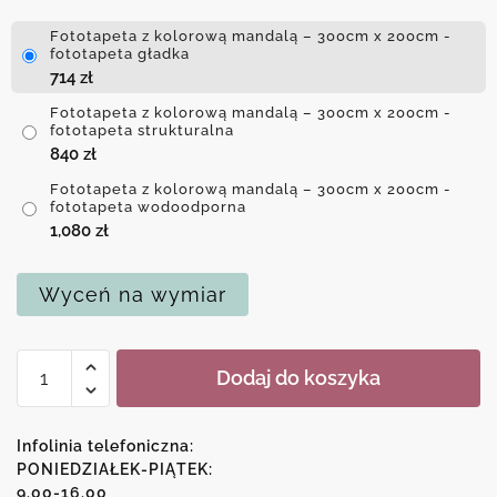
Fototapeta z kolorową mandalą – 300cm x 200cm -
fototapeta gładka
714
zł
Fototapeta z kolorową mandalą – 300cm x 200cm -
fototapeta strukturalna
840
zł
Fototapeta z kolorową mandalą – 300cm x 200cm -
fototapeta wodoodporna
1,080
zł
Wyceń na wymiar
ilość
Dodaj do koszyka
Fototapeta
z
kolorową
Infolinia telefoniczna:
mandalą
PONIEDZIAŁEK-PIĄTEK:
9.00-16.00