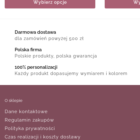
Wybierz opcje
Wy
Darmowa dostawa
dla zamówień powyżej 500 zł
Polska firma
Polskie produkty, polska gwarancja
100% personalizacji
Każdy produkt dopasujemy wymiarem i kolorem
O sklepie
Dane kontaktowe
Regulamin zakupów
Polityka prywatności
Czas realizacji i koszty dostawy