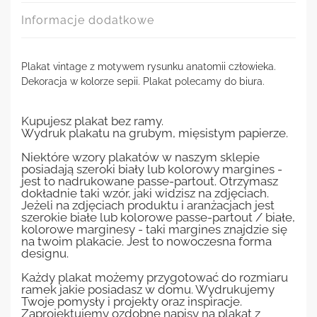
Informacje dodatkowe
Plakat vintage z motywem rysunku anatomii człowieka.
Dekoracja w kolorze sepii. Plakat polecamy do biura.
Kupujesz plakat bez ramy.
Wydruk plakatu na grubym, mięsistym papierze.
Niektóre wzory plakatów w naszym sklepie
posiadają szeroki biały lub kolorowy margines -
jest to nadrukowane passe-partout. Otrzymasz
dokładnie taki wzór, jaki widzisz na zdjęciach.
Jeżeli na zdjęciach produktu i aranżacjach jest
szerokie białe lub kolorowe passe-partout / białe,
kolorowe marginesy - taki margines znajdzie się
na twoim plakacie. Jest to nowoczesna forma
designu.
Każdy plakat możemy przygotować do rozmiaru
ramek jakie posiadasz w domu. Wydrukujemy
Twoje pomysły i projekty oraz inspiracje.
Zaprojektujemy ozdobne napisy na plakat z