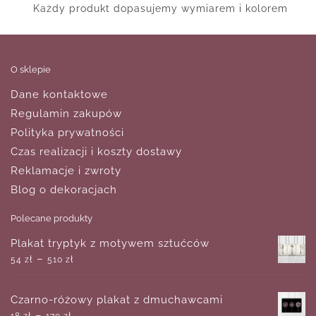
Każdy produkt dopasujemy wymiarem i kolorem
O sklepie
Dane kontaktowe
Regulamin zakupów
Polityka prywatności
Czas realizacji i koszty dostawy
Reklamacje i zwroty
Blog o dekoracjach
Polecane produkty
Plakat tryptyk z motywem sztućców
–
54
zł
510
zł
Czarno-różowy plakat z dmuchawcami
–
18
zł
170
zł