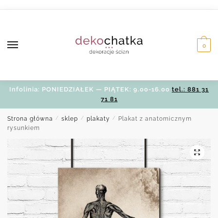
Skip
Skip
to
to
navigation
content
0
Infolinia: PONIEDZIAŁEK — PIĄTEK: 9.00-16.00
tel.: 881 31
71 81
Strona główna
/
sklep
/
plakaty
/
Plakat z anatomicznym
rysunkiem