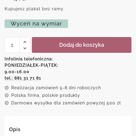
Kupujesz plakat bez ramy.
Wyceń na wymiar
ilość
Dodaj do koszyka
Plakat
z
anatomicznym
Infolinia telefoniczna:
rysunkiem
PONIEDZIAŁEK-PIĄTEK:
9.00-16.00
tel.: 881 31 71 81
Realizacja zamówień 5-8 dni roboczych
Polska firma, polskie produkty
Darmowa wysyłka dla zamówień powyżej 500 zł
Opis