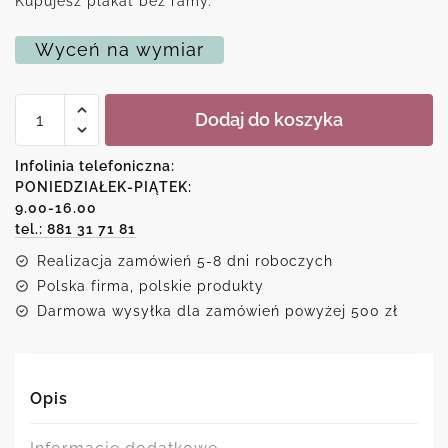
Kupujesz plakat bez ramy.
Wyceń na wymiar
ilość
Dodaj do koszyka
Plakat
-
Urodzony
Infolinia telefoniczna:
do
PONIEDZIAŁEK-PIĄTEK:
jazdy
9.00-16.00
motocyklem
tel.: 881 31 71 81
Realizacja zamówień 5-8 dni roboczych
Polska firma, polskie produkty
Darmowa wysyłka dla zamówień powyżej 500 zł
Opis