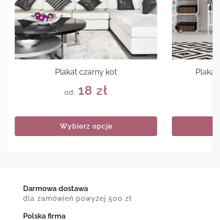
Plakat czarny kot
Plakat
18
zł
od:
Wybierz opcje
Darmowa dostawa
dla zamówień powyżej 500 zł
Polska firma