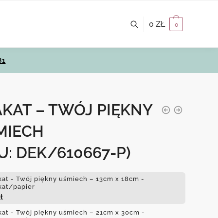
0
ZŁ
0
81
KAT – TWÓJ PIĘKNY
MIECH
U: DEK/610667-P)
kat - Twój piękny uśmiech – 13cm x 18cm -
kat/papier
ł
kat - Twój piękny uśmiech – 21cm x 30cm -