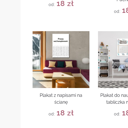
18
zł
od:
1
od:
Plakat z napisami na
Plakat do nau
ścianę
tabliczka
18
zł
1
od:
od: