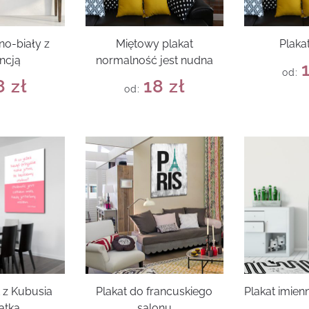
no-biały z
Miętowy plakat
Plaka
ncją
normalność jest nudna
od:
8
zł
18
zł
od:
t z Kubusia
Plakat do francuskiego
Plakat imien
atka
salonu