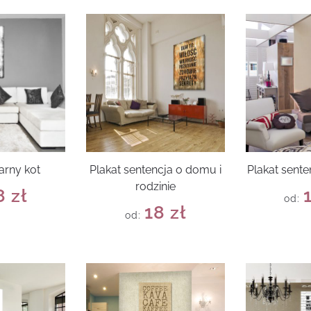
arny kot
Plakat sentencja o domu i
Plakat sente
rodzinie
8
zł
od:
18
zł
od: