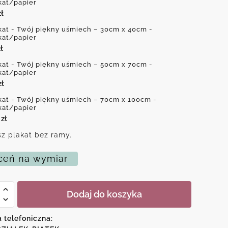
kat/papier
zł
kat - Twój piękny uśmiech – 30cm x 40cm -
kat/papier
ł
kat - Twój piękny uśmiech – 50cm x 70cm -
kat/papier
zł
kat - Twój piękny uśmiech – 70cm x 100cm -
kat/papier
0
zł
z plakat bez ramy.
eń na wymiar
Dodaj do koszyka
a telefoniczna: