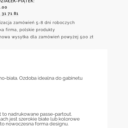
ZIAŁEK-PIĄTEK:
h
6.00
1 31 71 81
izacja zamówień 5-8 dni roboczych
ka firma, polskie produkty
owa wysyłka dla zamówień powyżej 500 zł
no-biała. Ozdoba idealna do gabinetu
st to nadrukowane passe-partout.
jach jest szerokie białe lub kolorowe
st to nowoczesna forma designu.