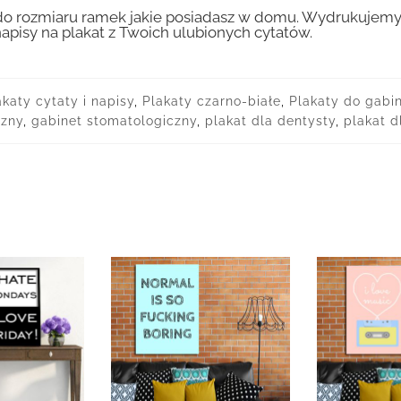
 rozmiaru ramek jakie posiadasz w domu. Wydrukujemy T
apisy na plakat z Twoich ulubionych cytatów.
akaty cytaty i napisy
,
Plakaty czarno-białe
,
Plakaty do gabi
czny
,
gabinet stomatologiczny
,
plakat dla dentysty
,
plakat d