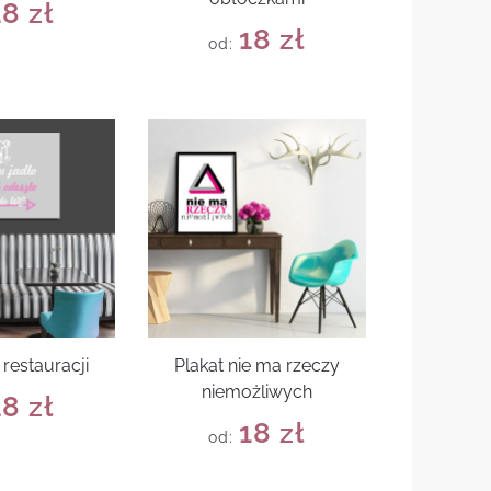
18
zł
18
zł
od:
 restauracji
Plakat nie ma rzeczy
niemożliwych
18
zł
18
zł
od: