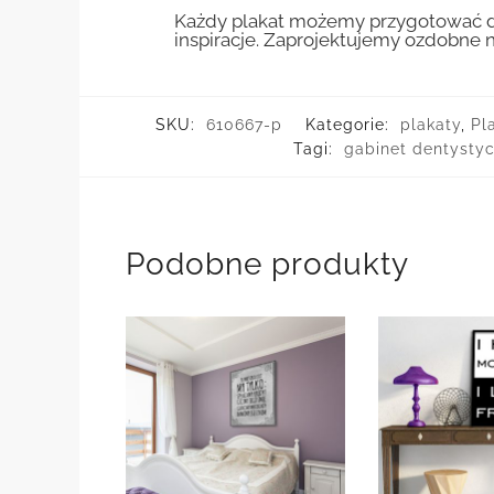
Każdy plakat możemy przygotować do
inspiracje. Zaprojektujemy ozdobne n
SKU:
610667-p
Kategorie:
plakaty
,
Pl
Tagi:
gabinet dentysty
Podobne produkty