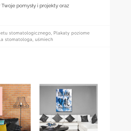
woje pomysły i projekty oraz
netu stomatologicznego
,
Plakaty poziome
la stomatologa
,
uśmiech