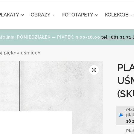
PLAKATY
OBRAZY
FOTOTAPETY
KOLEKCJE
nfolinia: PONIEDZIAŁEK — PIĄTEK: 9.00-16.00
tel.: 881 31 71 
ój piękny uśmiech
PLA
UŚ
(SK
Pla
pla
18
z
Pla