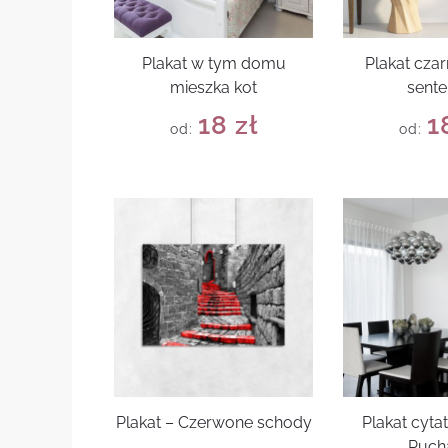
Plakat w tym domu
Plakat czar
mieszka kot
sente
18
zł
1
od:
od:
Plakat – Czerwone schody
Plakat cyta
Puch