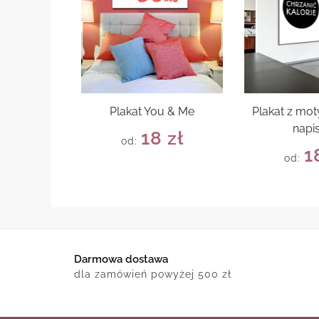
Plakat You & Me
Plakat z mo
napi
18
zł
od:
1
od:
Darmowa dostawa
dla zamówień powyżej 500 zł