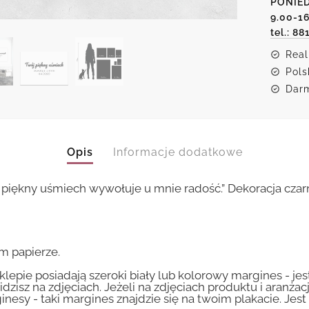
PONIED
uśmiec
9.00-1
tel.: 88
Real
Pols
Darm
Opis
Informacje dodatkowe
j piękny uśmiech wywołuje u mnie radość.” Dekoracja czar
m papierze.
lepie posiadają szeroki biały lub kolorowy margines - je
idzisz na zdjęciach. Jeżeli na zdjęciach produktu i aranżac
inesy - taki margines znajdzie się na twoim plakacie. Je