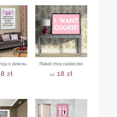
ncja o dziecku
Plakat chcę ciasteczko
18
zł
18
zł
od: