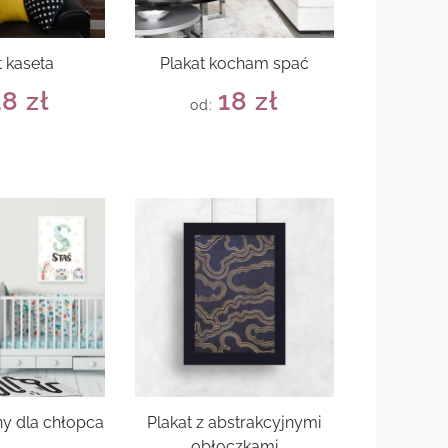
t kaseta
Plakat kocham spać
18
zł
18
zł
od:
ny dla chłopca
Plakat z abstrakcyjnymi
obłoczkami