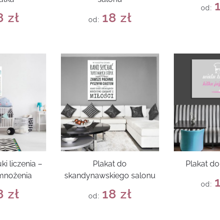
od:
8
zł
18
zł
od:
ki liczenia –
Plakat do
Plakat do
 mnożenia
skandynawskiego salonu
od:
8
zł
18
zł
od: