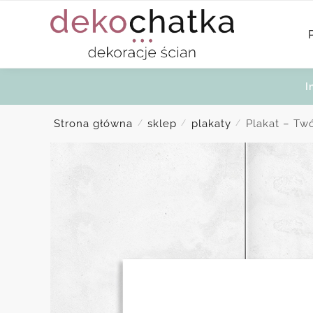
Skip
Skip
to
to
navigation
content
I
Strona główna
sklep
plakaty
Plakat – Tw
/
/
/