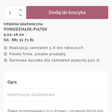
ilość
Dodaj do koszyka
Plakat-
trzy
drzewa
Infolinia telefoniczna:
nad
PONIEDZIAŁEK-PIĄTEK:
wodą
9.00-16.00
tel.: 881 31 71 81
Realizacja zamówień 5-8 dni roboczych
Polska firma, polskie produkty
Darmowa wysyłka dla zamówień powyżej 500 zł
Opis
Informacje dodatkowe
Plakat przedstawiający trzy drzewa z różowymi liśćmi oraz