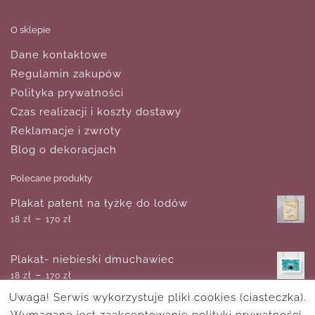
O sklepie
Dane kontaktowe
Regulamin zakupów
Polityka prywatności
Czas realizacji i koszty dostawy
Reklamacje i zwroty
Blog o dekoracjach
Polecane produkty
Plakat patent na łyżkę do lodów
–
18
zł
170
zł
Plakat- niebieski dmuchawiec
–
18
zł
170
zł
Uwaga! Serwis wykorzystuje pliki cookies (ciasteczka).
Wymagane jest zaakceptowanie polityki prywatności.