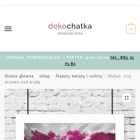
Skip
Skip
to
to
navigation
content
0
Infolinia: PONIEDZIAŁEK — PIĄTEK: 9.00-16.00
tel.: 881 31
71 81
Strona główna
/
sklep
/
Plakaty kwiaty i rośliny
/
Plakat- trzy
drzewa nad wodą