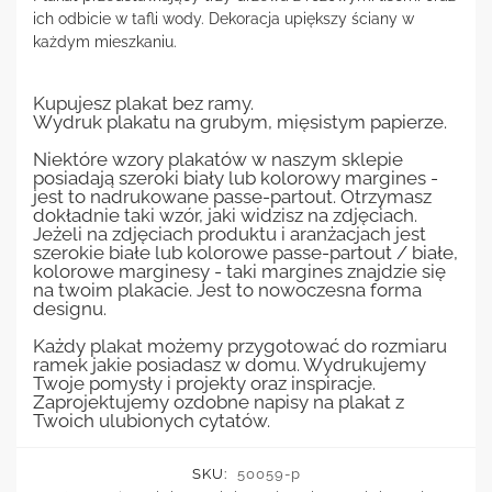
ich odbicie w tafli wody. Dekoracja upiększy ściany w
każdym mieszkaniu.
Kupujesz plakat bez ramy.
Wydruk plakatu na grubym, mięsistym papierze.
Niektóre wzory plakatów w naszym sklepie
posiadają szeroki biały lub kolorowy margines -
jest to nadrukowane passe-partout. Otrzymasz
dokładnie taki wzór, jaki widzisz na zdjęciach.
Jeżeli na zdjęciach produktu i aranżacjach jest
szerokie białe lub kolorowe passe-partout / białe,
kolorowe marginesy - taki margines znajdzie się
na twoim plakacie. Jest to nowoczesna forma
designu.
Każdy plakat możemy przygotować do rozmiaru
ramek jakie posiadasz w domu. Wydrukujemy
Twoje pomysły i projekty oraz inspiracje.
Zaprojektujemy ozdobne napisy na plakat z
Twoich ulubionych cytatów.
SKU:
50059-p