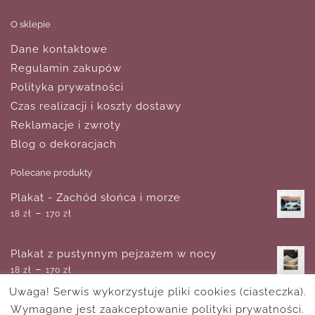
O sklepie
Dane kontaktowe
Regulamin zakupów
Polityka prywatności
Czas realizacji i koszty dostawy
Reklamacje i zwroty
Blog o dekoracjach
Polecane produkty
Plakat - Zachód słońca i morze
–
18
zł
170
zł
Plakat z pustynnym pejzażem w nocy
–
18
zł
170
zł
Uwaga! Serwis wykorzystuje pliki cookies (ciasteczka).
Wymagane jest zaakceptowanie polityki prywatności.
Obraz tryptyk z wieżą Eiffla