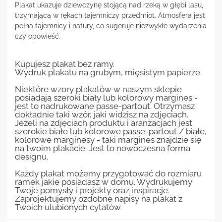
Plakat ukazuje dziewczynę stojącą nad rzeką w głębi lasu,
trzymającą w rękach tajemniczy przedmiot. Atmosfera jest
pełna tajemnicy i natury, co sugeruje niezwykłe wydarzenia
czy opowieść.
Kupujesz plakat bez ramy.
Wydruk plakatu na grubym, mięsistym papierze.
Niektóre wzory plakatów w naszym sklepie
posiadają szeroki biały lub kolorowy margines -
jest to nadrukowane passe-partout. Otrzymasz
dokładnie taki wzór, jaki widzisz na zdjęciach.
Jeżeli na zdjęciach produktu i aranżacjach jest
szerokie białe lub kolorowe passe-partout / białe,
kolorowe marginesy - taki margines znajdzie się
na twoim plakacie. Jest to nowoczesna forma
designu.
Każdy plakat możemy przygotować do rozmiaru
ramek jakie posiadasz w domu. Wydrukujemy
Twoje pomysły i projekty oraz inspiracje.
Zaprojektujemy ozdobne napisy na plakat z
Twoich ulubionych cytatów.