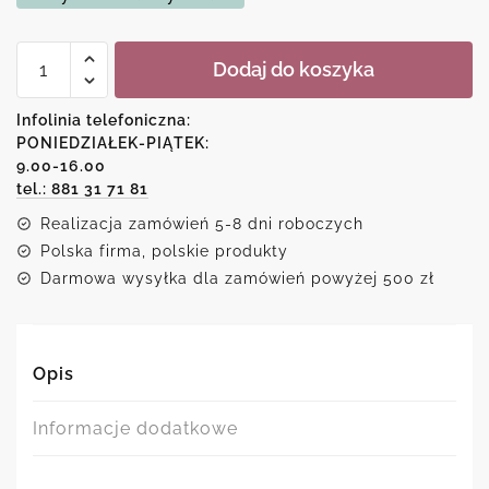
ilość
Dodaj do koszyka
Plakat
rzeka
w
Infolinia telefoniczna:
lesie
PONIEDZIAŁEK-PIĄTEK:
9.00-16.00
tel.: 881 31 71 81
Realizacja zamówień 5-8 dni roboczych
Polska firma, polskie produkty
Darmowa wysyłka dla zamówień powyżej 500 zł
Opis
Informacje dodatkowe