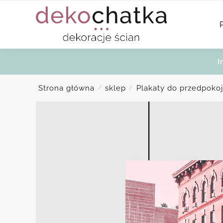
Skip
Skip
to
to
navigation
content
I
Strona główna
sklep
Plakaty do przedpoko
/
/