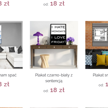
8
zł
18
zł
od:
cham spać
Plakat czarno-biały z
Plakat 
sentencją
8
zł
od:
18
zł
od: