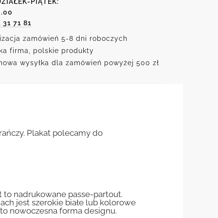
ZIAŁEK-PIĄTEK:
6.00
1 31 71 81
izacja zamówień 5-8 dni roboczych
ka firma, polskie produkty
owa wysyłka dla zamówień powyżej 500 zł
rańczy. Plakat polecamy do
st to nadrukowane passe-partout.
jach jest szerokie białe lub kolorowe
st to nowoczesna forma designu.