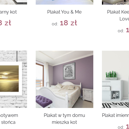
arny kot
Plakat You & Me
Plakat Ke
Love
8
zł
18
zł
od:
od:
 motywem
Plakat w tym domu
Plakat imien
 słońca
mieszka kot
od: