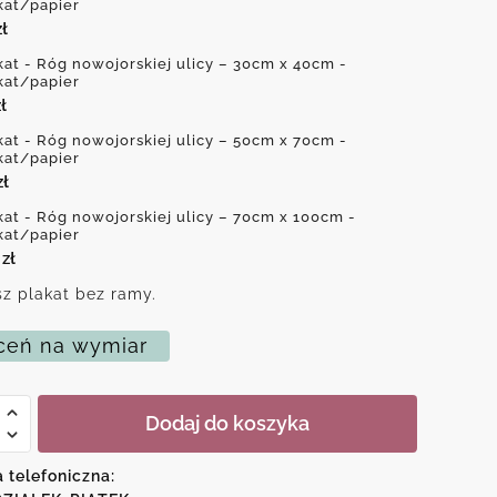
kat/papier
zł
kat - Róg nowojorskiej ulicy – 30cm x 40cm -
kat/papier
ł
kat - Róg nowojorskiej ulicy – 50cm x 70cm -
kat/papier
zł
kat - Róg nowojorskiej ulicy – 70cm x 100cm -
kat/papier
0
zł
z plakat bez ramy.
eń na wymiar
Dodaj do koszyka
a telefoniczna:
skiej