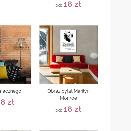
18
zł
od:
smacznego
Obraz cytat Marilyn
Monroe
18
zł
18
zł
od: