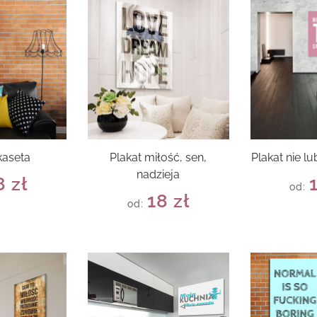
kaseta
Plakat miłość, sen,
Plakat nie lu
nadzieja
8
zł
od:
18
zł
od: