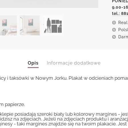
PONIED
ulicy
9.00-1
tel.: 88
Real
Pols
Darm
Opis
Informacje dodatkowe
cy i taksówki w Nowym Jorku. Plakat w odcieniach poma
m papierze.
lepie posiadają szeroki biały lub kolorowy margines - je
idzisz na zdjęciach. Jeżeli na zdjęciach produktu i aranżac
inesy - taki margines znajdzie się na twoim plakacie. Je