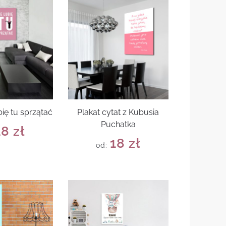
bię tu sprzątać
Plakat cytat z Kubusia
Puchatka
18
zł
18
zł
od: