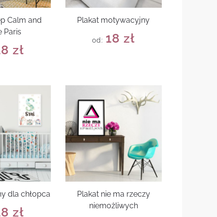
ep Calm and
Plakat motywacyjny
 Paris
18
zł
od:
18
zł
ny dla chłopca
Plakat nie ma rzeczy
niemożliwych
18
zł