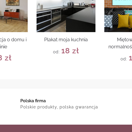
cja o domu i
Plakat moja kuchnia
Miętow
inie
normalnoś
18
zł
od:
8
zł
od:
Polska firma
Polskie produkty, polska gwarancja