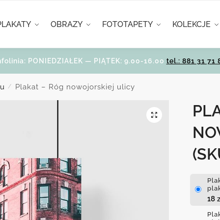
PLAKATY
OBRAZY
FOTOTAPETY
KOLEKCJE
nfolinia: PONIEDZIAŁEK — PIĄTEK: 9.00-16.00
tel.: 881 31 71 
ju
Plakat – Róg nowojorskiej ulicy
/
PLA
NO
(SK
Pla
pla
18
z
Pla