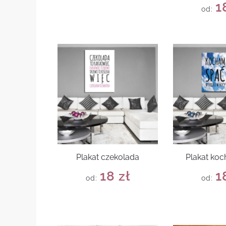
1
od:
Plakat czekolada
Plakat ko
18
zł
1
od:
od: