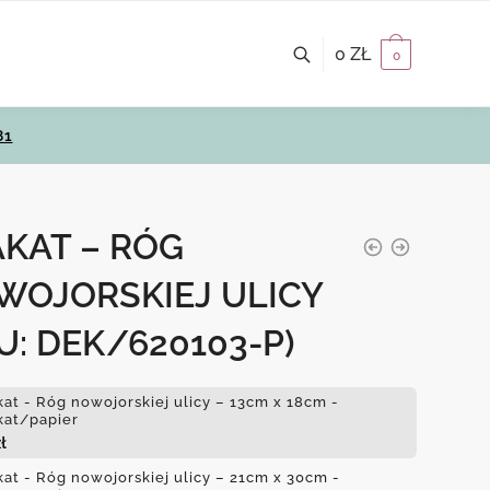
0
ZŁ
0
81
KAT – RÓG
WOJORSKIEJ ULICY
U: DEK/620103-P)
kat - Róg nowojorskiej ulicy – 13cm x 18cm -
kat/papier
ł
kat - Róg nowojorskiej ulicy – 21cm x 30cm -