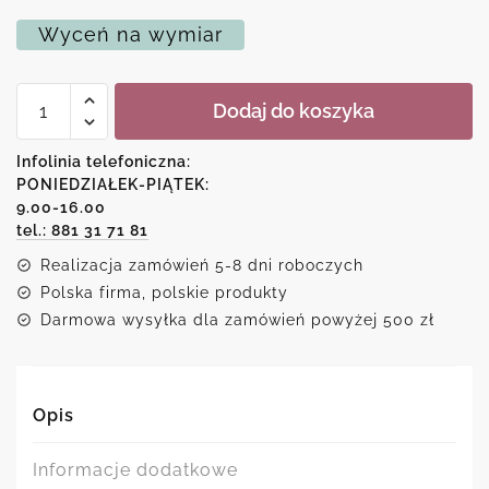
Wyceń na wymiar
ilość
Dodaj do koszyka
Plakat
-
Prawdziwy
Infolinia telefoniczna:
przyjaciel
PONIEDZIAŁEK-PIĄTEK:
9.00-16.00
tel.: 881 31 71 81
Realizacja zamówień 5-8 dni roboczych
Polska firma, polskie produkty
Darmowa wysyłka dla zamówień powyżej 500 zł
Opis
Informacje dodatkowe