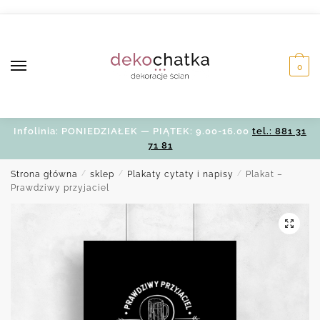
Skip
Skip
to
to
navigation
content
0
Infolinia: PONIEDZIAŁEK — PIĄTEK: 9.00-16.00
tel.: 881 31
71 81
Strona główna
/
sklep
/
Plakaty cytaty i napisy
/
Plakat –
Prawdziwy przyjaciel