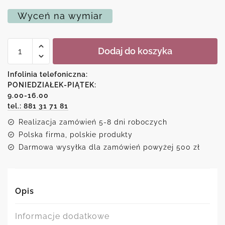
Wyceń na wymiar
ilość
Dodaj do koszyka
Plakat
-
Zainwestuj
Infolinia telefoniczna:
w
PONIEDZIAŁEK-PIĄTEK:
swoje
9.00-16.00
włosy
tel.: 881 31 71 81
Realizacja zamówień 5-8 dni roboczych
Polska firma, polskie produkty
Darmowa wysyłka dla zamówień powyżej 500 zł
Opis
Informacje dodatkowe