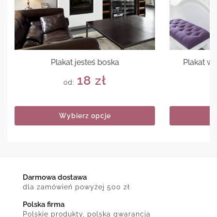
Plakat jesteś boska
Plakat w
18
zł
od:
Wybierz opcje
Darmowa dostawa
dla zamówień powyżej 500 zł
Polska firma
Polskie produkty, polska gwarancja