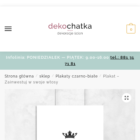
Skip
Skip
to
to
navigation
content
0
Infolinia: PONIEDZIAŁEK — PIĄTEK: 9.00-16.00
tel.: 881 31
71 81
Strona główna
/
sklep
/
Plakaty czarno-białe
/
Plakat –
Zainwestuj w swoje włosy