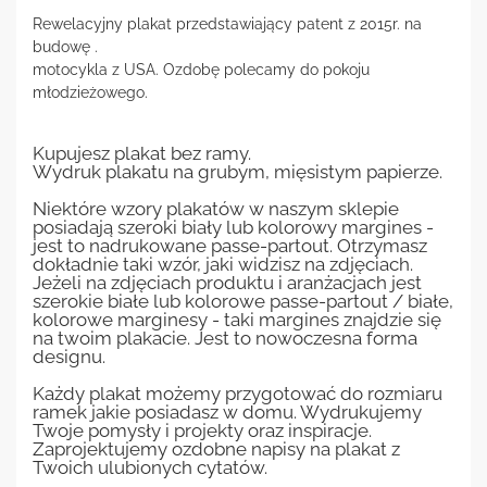
Rewelacyjny plakat przedstawiający patent z 2015r. na
budowę .
motocykla z USA. Ozdobę polecamy do pokoju
młodzieżowego.
Kupujesz plakat bez ramy.
Wydruk plakatu na grubym, mięsistym papierze.
Niektóre wzory plakatów w naszym sklepie
posiadają szeroki biały lub kolorowy margines -
jest to nadrukowane passe-partout. Otrzymasz
dokładnie taki wzór, jaki widzisz na zdjęciach.
Jeżeli na zdjęciach produktu i aranżacjach jest
szerokie białe lub kolorowe passe-partout / białe,
kolorowe marginesy - taki margines znajdzie się
na twoim plakacie. Jest to nowoczesna forma
designu.
Każdy plakat możemy przygotować do rozmiaru
ramek jakie posiadasz w domu. Wydrukujemy
Twoje pomysły i projekty oraz inspiracje.
Zaprojektujemy ozdobne napisy na plakat z
Twoich ulubionych cytatów.