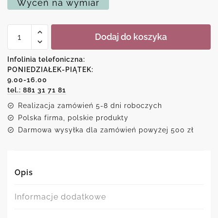
Wyceń na wymiar
ilość
Dodaj do koszyka
Plakat
nowoczesny
motocykl
Infolinia telefoniczna:
-
PONIEDZIAŁEK-PIĄTEK:
patent
9.00-16.00
2015r.
tel.: 881 31 71 81
Realizacja zamówień 5-8 dni roboczych
Polska firma, polskie produkty
Darmowa wysyłka dla zamówień powyżej 500 zł
Opis
Informacje dodatkowe