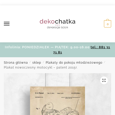
Skip
Skip
to
to
navigation
content
0
Infolinia: PONIEDZIAŁEK — PIĄTEK: 9.00-16.00
tel.: 881 31
71 81
Strona główna
/
sklep
/
Plakaty do pokoju młodzieżowego
/
Plakat nowoczesny motocykl – patent 2015r.