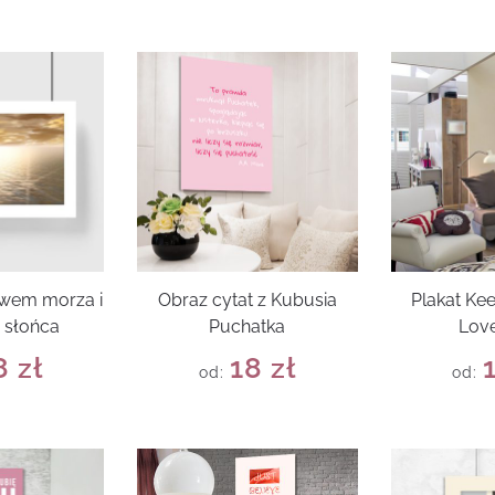
ywem morza i
Obraz cytat z Kubusia
Plakat Ke
 słońca
Puchatka
Love
8
zł
18
zł
od:
od: