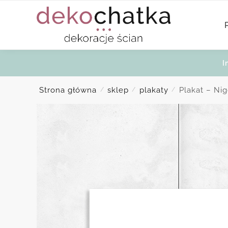
Skip
Skip
to
to
navigation
content
I
Strona główna
sklep
plakaty
Plakat – Ni
/
/
/