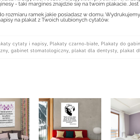
inesy - taki margines znajdzie się na twoim plakacie. Je
 rozmiaru ramek jakie posiadasz w domu. Wydrukujemy T
apisy na plakat z Twoich ulubionych cytatów.
akaty cytaty i napisy
,
Plakaty czarno-białe
,
Plakaty do gabi
czny
,
gabinet stomatologiczny
,
plakat dla dentysty
,
plakat d