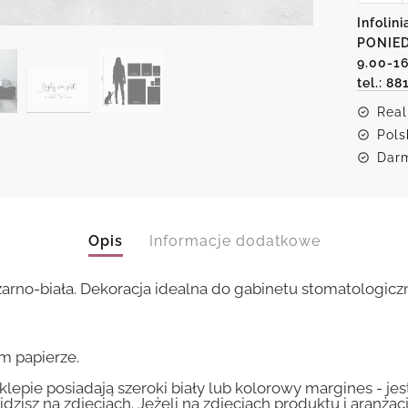
Nigdy
Infolini
nie
PONIED
jest
za
9.00-1
późno
tel.: 88
na
piękny
Real
uśmiec
Pols
Darm
Opis
Informacje dodatkowe
arno-biała. Dekoracja idealna do gabinetu stomatologicz
m papierze.
lepie posiadają szeroki biały lub kolorowy margines - je
idzisz na zdjęciach. Jeżeli na zdjęciach produktu i aranżac