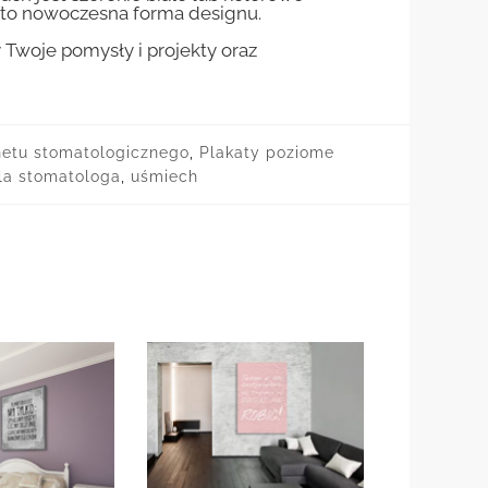
st to nowoczesna forma designu.
woje pomysły i projekty oraz
netu stomatologicznego
,
Plakaty poziome
la stomatologa
,
uśmiech