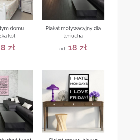
w tym domu
Plakat motywacyjny dla
zka kot
leniucha
18
zł
18
zł
od: