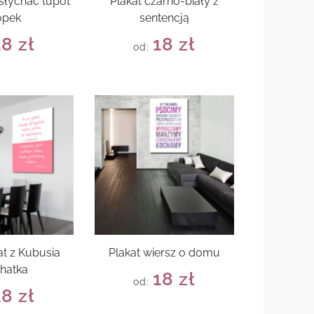
słychać tupot
Plakat czarno-biały z
ópek
sentencją
18
zł
18
zł
od:
at z Kubusia
Plakat wiersz o domu
hatka
18
zł
od:
18
zł