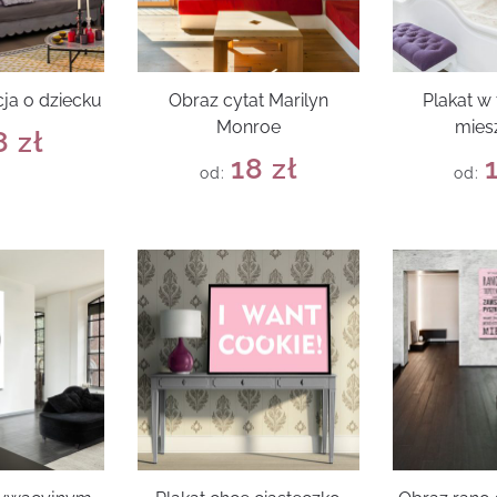
cja o dziecku
Obraz cytat Marilyn
Plakat 
Monroe
mies
8
zł
18
zł
od:
od: