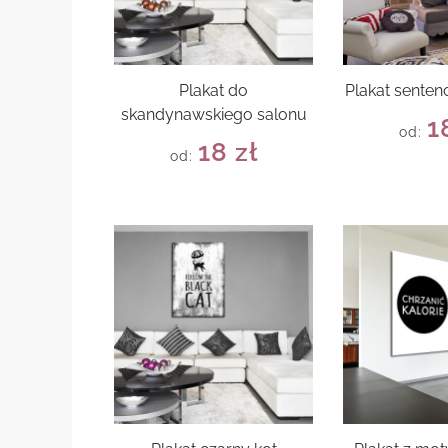
Plakat do
Plakat senten
skandynawskiego salonu
1
od:
18
zł
od: