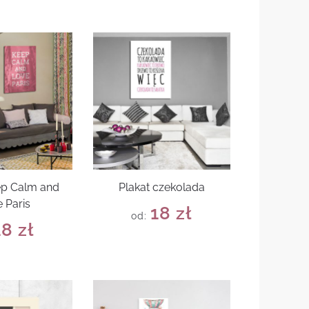
ep Calm and
Plakat czekolada
 Paris
18
zł
od:
18
zł