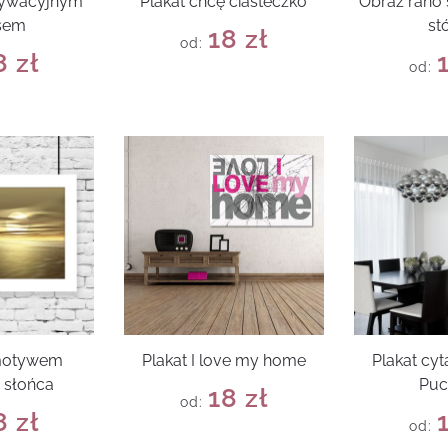
tywacyjnym
Plakat chcę ciasteczko
Obraz rano 
sem
st
18
zł
od:
8
zł
od:
 motywem
Plakat I love my home
Plakat cyt
 słońca
Puc
18
zł
od:
8
zł
od: