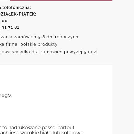
a telefoniczna:
ZIAŁEK-PIĄTEK:
6.00
1 31 71 81
izacja zamówień 5-8 dni roboczych
h
ka firma, polskie produkty
owa wysyłka dla zamówień powyżej 500 zł
nego.
st to nadrukowane passe-partout.
jach jest szerokie białe lub kolorowe