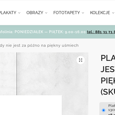
PLAKATY
OBRAZY
FOTOTAPETY
KOLEKCJE
nfolinia: PONIEDZIAŁEK — PIĄTEK: 9.00-16.00
tel.: 881 31 71 
gdy nie jest za późno na piękny uśmiech
PLA
JES
PI
(SK
Pla
13c