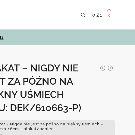
0
ZŁ
0
81
KAT – NIGDY NIE
T ZA PÓŹNO NA
ĘKNY UŚMIECH
U: DEK/610663-P)
kat - Nigdy nie jest za późno na piękny uśmiech –
m x 18cm - plakat/papier