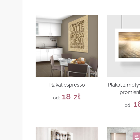
Plakat espresso
Plakat z mot
promieni
18
zł
od:
1
od: