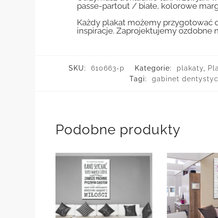
passe-partout / białe, kolorowe marg
Każdy plakat możemy przygotować do
inspiracje. Zaprojektujemy ozdobne n
SKU:
610663-p
Kategorie:
plakaty
,
Pl
Tagi:
gabinet dentysty
Podobne produkty