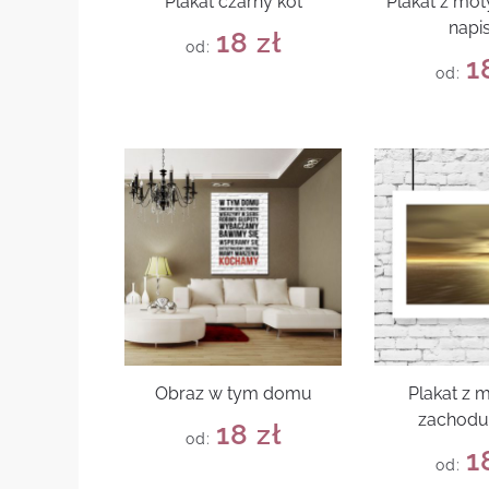
Plakat czarny kot
Plakat z mo
napi
18
zł
od:
1
od:
Obraz w tym domu
Plakat z
zachodu
18
zł
od:
1
od: