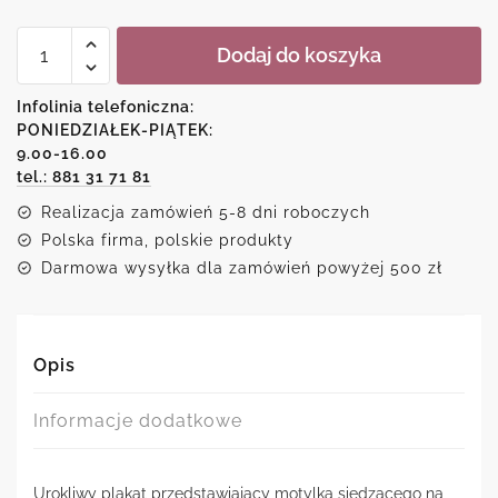
ilość
Dodaj do koszyka
Plakat-
motyl
na
Infolinia telefoniczna:
kwiatku
PONIEDZIAŁEK-PIĄTEK:
9.00-16.00
tel.: 881 31 71 81
Realizacja zamówień 5-8 dni roboczych
Polska firma, polskie produkty
Darmowa wysyłka dla zamówień powyżej 500 zł
Opis
Informacje dodatkowe
Urokliwy plakat przedstawiający motylka siedzącego na