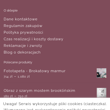
O sklepie
Dane kontaktowe
Regulamin zakupów
Polityka prywatności
Czas realizacji i koszty dostawy
Reklamacje i zwroty
Blog o dekoracjach
Polecane produkty
Fototapeta - Brokatowy marmur
–
714
zł
1,080
zł
Obraz z szarym mostem brooklińskim
–
180
zł
750
zł
Uwaga! Serwis wykorzystuje pliki cookies (ciasteczka).
Wymagane jest zaakceptowanie polityki prywatności.