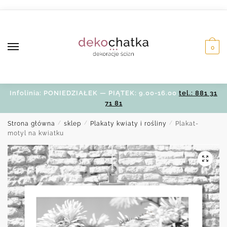
Skip
Skip
to
to
navigation
content
0
Infolinia: PONIEDZIAŁEK — PIĄTEK: 9.00-16.00
tel.: 881 31
71 81
Strona główna
/
sklep
/
Plakaty kwiaty i rośliny
/
Plakat-
motyl na kwiatku