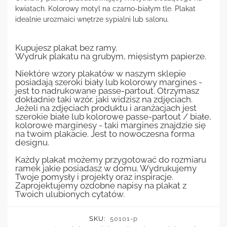
kwiatach. Kolorowy motyl na czarno-białym tle. Plakat
idealnie urozmaici wnętrze sypialni lub salonu.
Kupujesz plakat bez ramy.
Wydruk plakatu na grubym, mięsistym papierze.
Niektóre wzory plakatów w naszym sklepie
posiadają szeroki biały lub kolorowy margines -
jest to nadrukowane passe-partout. Otrzymasz
dokładnie taki wzór, jaki widzisz na zdjęciach.
Jeżeli na zdjęciach produktu i aranżacjach jest
szerokie białe lub kolorowe passe-partout / białe,
kolorowe marginesy - taki margines znajdzie się
na twoim plakacie. Jest to nowoczesna forma
designu.
Każdy plakat możemy przygotować do rozmiaru
ramek jakie posiadasz w domu. Wydrukujemy
Twoje pomysły i projekty oraz inspiracje.
Zaprojektujemy ozdobne napisy na plakat z
Twoich ulubionych cytatów.
SKU:
50101-p