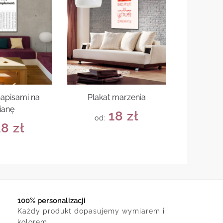
napisami na
Plakat marzenia
ianę
18
zł
od:
18
zł
100% personalizacji
Każdy produkt dopasujemy wymiarem i
kolorem