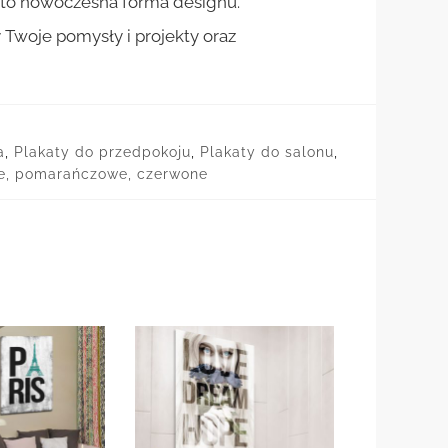
st to nowoczesna forma designu.
woje pomysły i projekty oraz
a
,
Plakaty do przedpokoju
,
Plakaty do salonu
,
te, pomarańczowe, czerwone