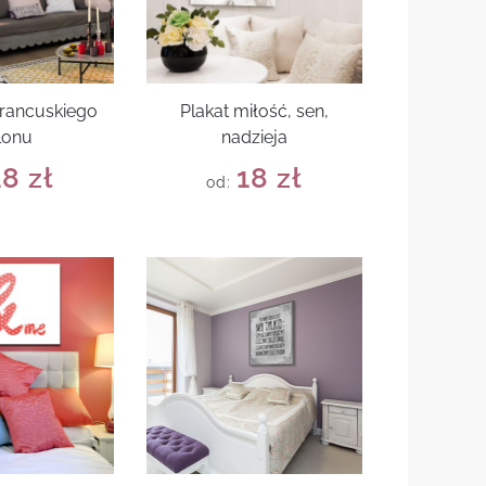
francuskiego
Plakat miłość, sen,
lonu
nadzieja
18
zł
18
zł
od: