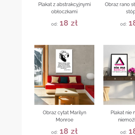
Plakat z abstrakcyjnymi
Obraz rano s
obłoczkami
stó
18
zł
1
od:
od:
Obraz cytat Marilyn
Plakat nie
Monroe
niemoż
18
zł
1
od:
od: