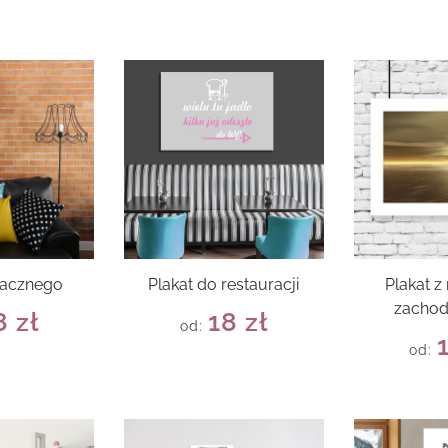
macznego
Plakat do restauracji
Plakat 
zachod
8
zł
18
zł
od:
od: