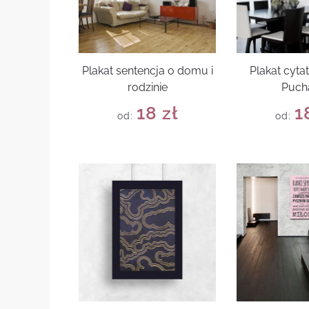
Plakat sentencja o domu i
Plakat cyta
rodzinie
Puch
18
zł
1
od:
od: