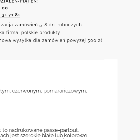
ZIAŁEK-PIĄTEK:
6.00
1 31 71 81
izacja zamówień 5-8 dni roboczych
ka firma, polskie produkty
owa wysyłka dla zamówień powyżej 500 zł
 białym, czerwonym, pomarańczowym,
st to nadrukowane passe-partout.
jach jest szerokie białe lub kolorowe