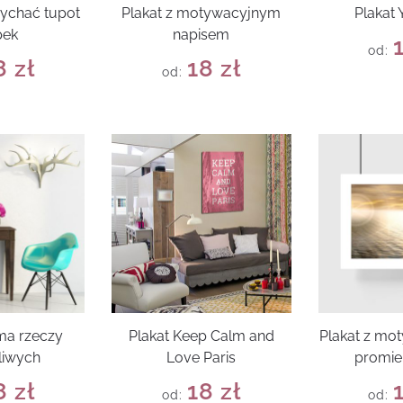
łychać tupot
Plakat z motywacyjnym
Plakat
pek
napisem
od:
8
zł
18
zł
od:
 ma rzeczy
Plakat Keep Calm and
Plakat z mo
liwych
Love Paris
promie
8
zł
18
zł
od:
od: