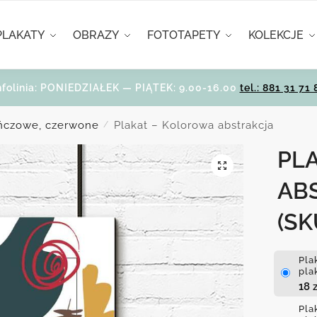
PLAKATY
OBRAZY
FOTOTAPETY
KOLEKCJE
nfolinia: PONIEDZIAŁEK — PIĄTEK: 9.00-16.00
tel.: 881 31 71 
ańczowe, czerwone
Plakat – Kolorowa abstrakcja
/
PL
AB
(SK
Pla
pla
18
z
Pla