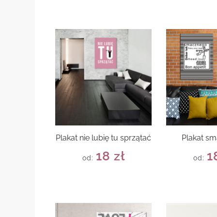
Plakat nie lubię tu sprzątać
Plakat s
18
zł
1
od:
od: