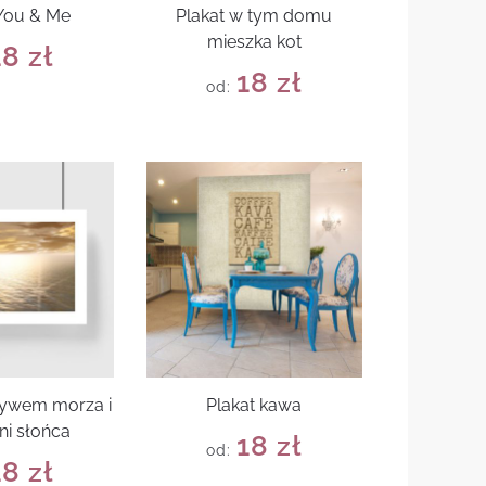
 You & Me
Plakat w tym domu
mieszka kot
18
zł
18
zł
od:
tywem morza i
Plakat kawa
ni słońca
18
zł
od:
18
zł