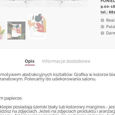
PONIED
9.00-1
tel.: 88
Real
Pols
Darm
Opis
Informacje dodatkowe
m motywem abstrakcyjnych kształtów. Grafika w kolorze
ranatowym. Polecamy do udekorowania salonu.
m papierze.
lepie posiadają szeroki biały lub kolorowy margines - je
idzisz na zdjęciach. Jeżeli na zdjęciach produktu i aranżac