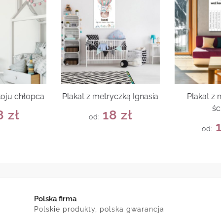
koju chłopca
Plakat z metryczką Ignasia
Plakat z 
śc
8
zł
18
zł
od:
od:
Polska firma
Polskie produkty, polska gwarancja