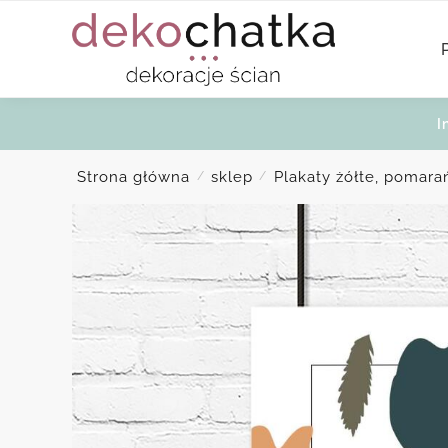
Skip
Skip
to
to
navigation
content
I
Strona główna
sklep
Plakaty żółte, pomar
/
/