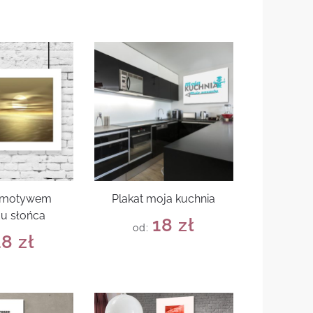
z motywem
Plakat moja kuchnia
u słońca
18
zł
od:
18
zł