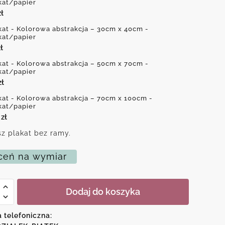
kat/papier
zł
kat - Kolorowa abstrakcja – 30cm x 40cm -
kat/papier
ł
kat - Kolorowa abstrakcja – 50cm x 70cm -
kat/papier
zł
kat - Kolorowa abstrakcja – 70cm x 100cm -
kat/papier
0
zł
z plakat bez ramy.
eń na wymiar
Dodaj do koszyka
wa
a telefoniczna:
cja