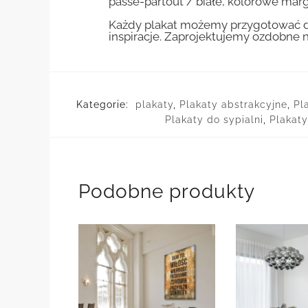
passe-partout / białe, kolorowe marg
Każdy plakat możemy przygotować do
inspiracje. Zaprojektujemy ozdobne n
Kategorie:
plakaty
,
Plakaty abstrakcyjne
,
Pl
Plakaty do sypialni
,
Plakat
Podobne produkty