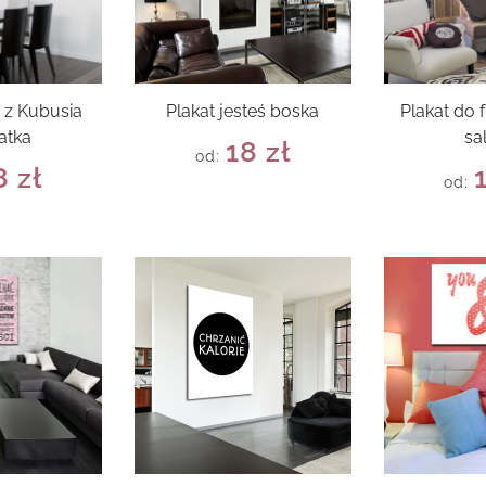
t z Kubusia
Plakat jesteś boska
Plakat do 
atka
sa
18
zł
od:
8
zł
od: