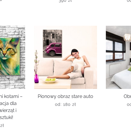
390
zł
o
ł
i kotami –
Pionowy obraz stare auto
Ob
acja dla
od:
180
zł
o
ierząt i
sztuki!
0
zł