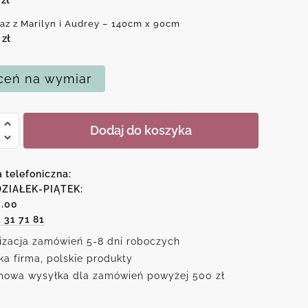
az z Marilyn i Audrey – 140cm x 90cm
0
zł
eń na wymiar
Dodaj do koszyka
n
a telefoniczna:
ZIAŁEK-PIĄTEK:
6.00
y
1 31 71 81
izacja zamówień 5-8 dni roboczych
ka firma, polskie produkty
owa wysyłka dla zamówień powyżej 500 zł