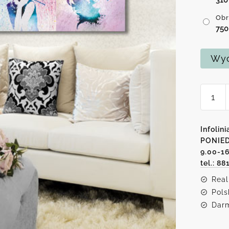
Obr
75
Wyc
ilość
Obraz
z
Marily
Infolini
i
PONIED
9.00-1
Audre
tel.: 88
Real
Pols
Darm