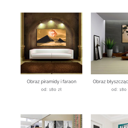
Obraz piramidy i faraon
Obraz błyszcząc
od:
180
zł
od:
18