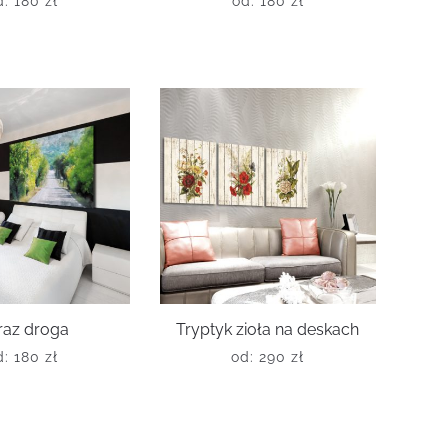
d:
180
zł
od:
180
zł
raz droga
Tryptyk zioła na deskach
d:
180
zł
od:
290
zł