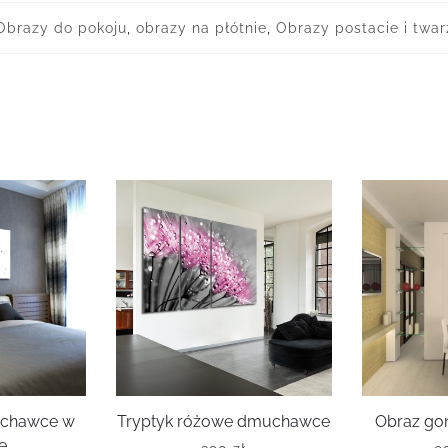
Obrazy do pokoju
,
obrazy na płótnie
,
Obrazy postacie i twar
uchawce w
Tryptyk różowe dmuchawce
Obraz go
ie