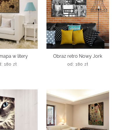
mapa w litery
Obraz retro Nowy Jork
d:
180
zł
od:
180
zł