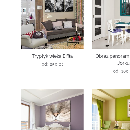
Tryptyk wieża Eiffla
Obraz panora
Jorku
od:
250
zł
od:
18