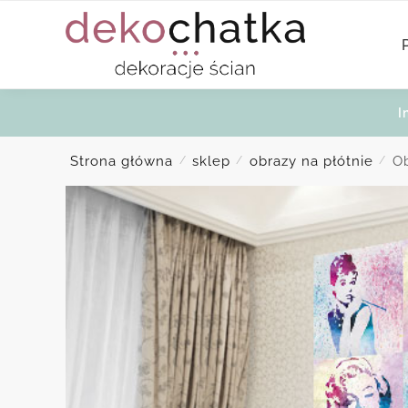
Skip
Skip
to
to
navigation
content
I
Strona główna
sklep
obrazy na płótnie
Ob
/
/
/