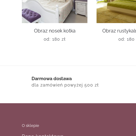
Obraz nosek kotka
Obraz rustykal
od:
180
zł
od:
18
Darmowa dostawa
dla zamówień powyżej 500 zł
O sklepie