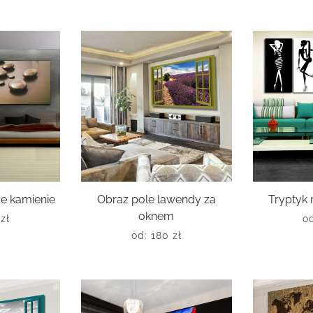
e kamienie
Obraz pole lawendy za
Tryptyk
oknem
0
zł
o
od:
180
zł