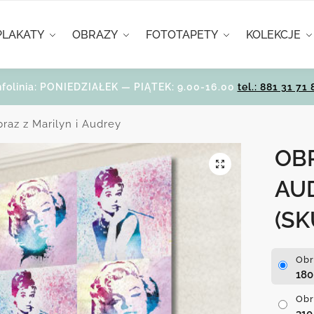
PLAKATY
OBRAZY
FOTOTAPETY
KOLEKCJE
nfolinia: PONIEDZIAŁEK — PIĄTEK: 9.00-16.00
tel.: 881 31 71 
raz z Marilyn i Audrey
OBR
AU
(SK
Obr
18
Obr
31