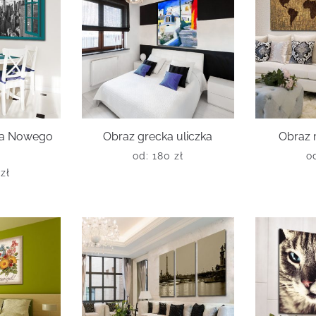
ma Nowego
Obraz grecka uliczka
Obraz 
od:
180
zł
o
0
zł