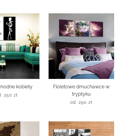
 modne kobiety
Fioletowe dmuchawce w
tryptyku
d:
250
zł
od:
290
zł