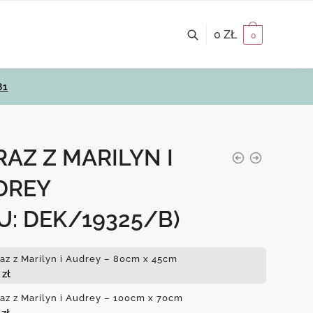
0
ZŁ
0
81
AZ Z MARILYN I
DREY
U: DEK/19325/B)
az z Marilyn i Audrey – 80cm x 45cm
0
zł
az z Marilyn i Audrey – 100cm x 70cm
0
zł