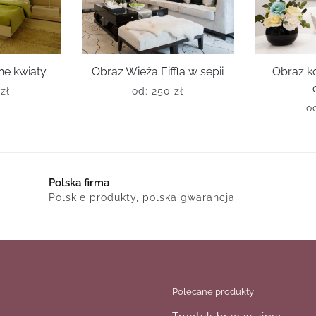
ne kwiaty
Obraz Wieża Eiffla w sepii
Obraz ko
0
zł
od:
250
zł
o
Polska firma
Polskie produkty, polska gwarancja
Polecane produkty