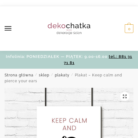
Skip
Skip
to
to
navigation
content
0
Infolinia: PONIEDZIAŁEK — PIĄTEK: 9.00-16.00
tel.: 881 31
71 81
Strona główna
/
sklep
/
plakaty
/
Plakat – Keep calm and
pierce your ears