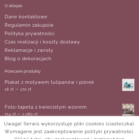
O sklepie
Dane kontaktowe
Regulamin zakupów
Polityka prywatności
Czas realizacji i koszty dostawy
Reklamacje i zwroty
Blog o dekoracjach
Polecane produkty
Plakat z motywem tulipanów i piórek
–
18
zł
170
zł
Foto-tapeta z kwiecistym wzorem
–
714
zł
1,080
zł
Uwaga! Serwis wykorzystuje pliki cookies (ciasteczka).
Wymagane jest zaakceptowanie polityki prywatności.
Tapeta osiem kolorowych dmuchawców
–
714
zł
1,080
zł