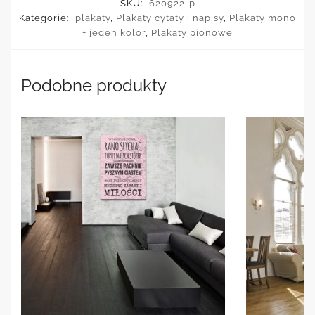
SKU:
620922-p
Kategorie:
plakaty
,
Plakaty cytaty i napisy
,
Plakaty mono
+ jeden kolor
,
Plakaty pionowe
Podobne produkty