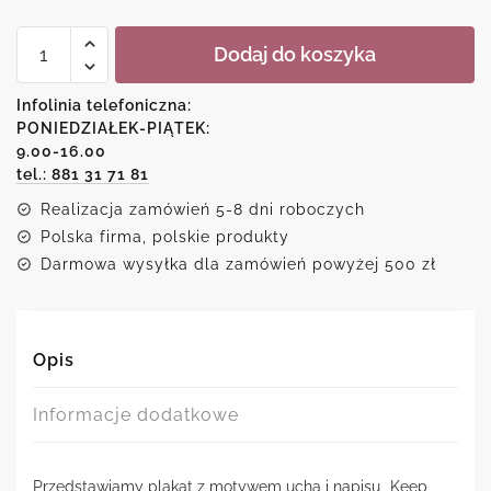
ilość
Dodaj do koszyka
Plakat
-
Keep
Infolinia telefoniczna:
calm
PONIEDZIAŁEK-PIĄTEK:
and
9.00-16.00
pierce
your
tel.: 881 31 71 81
ears
Realizacja zamówień 5-8 dni roboczych
Polska firma, polskie produkty
Darmowa wysyłka dla zamówień powyżej 500 zł
Opis
Informacje dodatkowe
Przedstawiamy plakat z motywem ucha i napisu „Keep