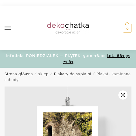
Skip
Skip
to
to
navigation
content
0
Infolinia: PONIEDZIAŁEK — PIĄTEK: 9.00-16.00
tel.: 881 31
71 81
Strona główna
/
sklep
/
Plakaty do sypialni
/
Plakat- kamienne
schody