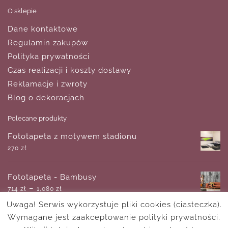
O sklepie
Dane kontaktowe
Regulamin zakupów
Polityka prywatności
Czas realizacji i koszty dostawy
Reklamacje i zwroty
Blog o dekoracjach
Polecane produkty
Fototapeta z motywem stadionu
270
zł
Fototapeta - Bambusy
–
714
zł
1,080
zł
Uwaga! Serwis wykorzystuje pliki cookies (ciasteczka).
Wymagane jest zaakceptowanie polityki prywatności.
Fototapeta kuchenna z motywem kosmosu