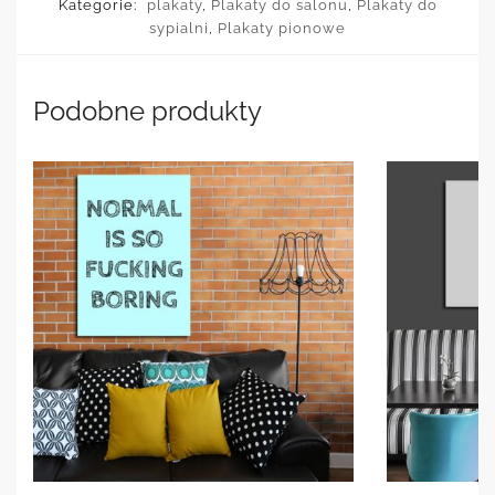
Kategorie:
plakaty
,
Plakaty do salonu
,
Plakaty do
sypialni
,
Plakaty pionowe
Podobne produkty