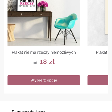
Plakat nie ma rzeczy niemożliwych
Plakat 
18
zł
od:
Wybierz opcje
Darmowa dostawa