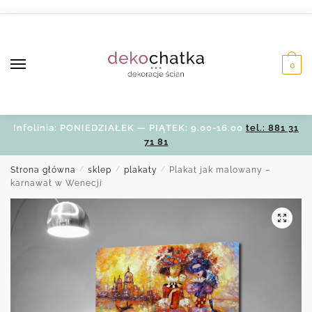
Skip
Skip
to
to
navigation
content
0
Infolinia: PONIEDZIAŁEK — PIĄTEK: 9.00-16.00
tel.: 881 31
71 81
Strona główna
/
sklep
/
plakaty
/
Plakat jak malowany –
karnawał w Wenecji