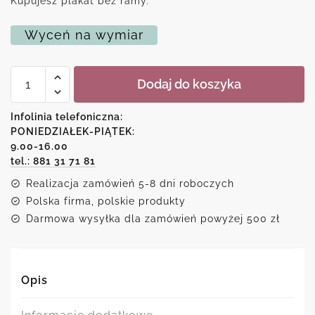
Kupujesz plakat bez ramy.
Wyceń na wymiar
ilość
Dodaj do koszyka
Plakat
jak
malowany
Infolinia telefoniczna:
-
PONIEDZIAŁEK-PIĄTEK:
karnawał
9.00-16.00
w
Wenecji
tel.: 881 31 71 81
Realizacja zamówień 5-8 dni roboczych
Polska firma, polskie produkty
Darmowa wysyłka dla zamówień powyżej 500 zł
Opis