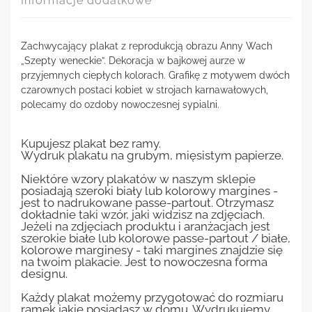
Informacje dodatkowe
Zachwycający plakat z reprodukcją obrazu Anny Wach
„Szepty weneckie”. Dekoracja w bajkowej aurze w
przyjemnych ciepłych kolorach. Grafikę z motywem dwóch
czarownych postaci kobiet w strojach karnawałowych,
polecamy do ozdoby nowoczesnej sypialni.
Kupujesz plakat bez ramy.
Wydruk plakatu na grubym, mięsistym papierze.
Niektóre wzory plakatów w naszym sklepie
posiadają szeroki biały lub kolorowy margines -
jest to nadrukowane passe-partout. Otrzymasz
dokładnie taki wzór, jaki widzisz na zdjęciach.
Jeżeli na zdjęciach produktu i aranżacjach jest
szerokie białe lub kolorowe passe-partout / białe,
kolorowe marginesy - taki margines znajdzie się
na twoim plakacie. Jest to nowoczesna forma
designu.
Każdy plakat możemy przygotować do rozmiaru
ramek jakie posiadasz w domu. Wydrukujemy