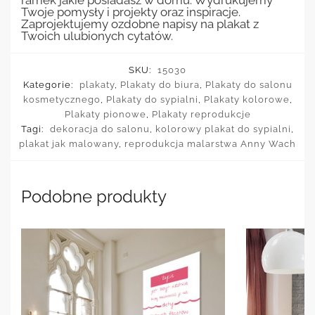
ramek jakie posiadasz w domu. Wydrukujemy
Twoje pomysły i projekty oraz inspiracje.
Zaprojektujemy ozdobne napisy na plakat z
Twoich ulubionych cytatów.
SKU:
15030
Kategorie:
plakaty
,
Plakaty do biura
,
Plakaty do salonu
kosmetycznego
,
Plakaty do sypialni
,
Plakaty kolorowe
,
Plakaty pionowe
,
Plakaty reprodukcje
Tagi:
dekoracja do salonu
,
kolorowy plakat do sypialni
,
plakat jak malowany
,
reprodukcja malarstwa Anny Wach
Podobne produkty