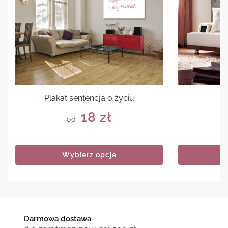
Plakat sentencja o życiu
P
18
zł
od:
Wybierz opcje
Darmowa dostawa