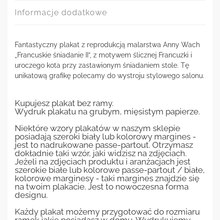
Informacje dodatkowe
Fantastyczny plakat z reprodukcją malarstwa Anny Wach
„Francuskie śniadanie II”, z motywem ślicznej Francuzki i
uroczego kota przy zastawionym śniadaniem stole. Tę
unikatową grafikę polecamy do wystroju stylowego salonu.
Kupujesz plakat bez ramy.
Wydruk plakatu na grubym, mięsistym papierze.
Niektóre wzory plakatów w naszym sklepie
posiadają szeroki biały lub kolorowy margines -
jest to nadrukowane passe-partout. Otrzymasz
dokładnie taki wzór, jaki widzisz na zdjęciach.
Jeżeli na zdjęciach produktu i aranżacjach jest
szerokie białe lub kolorowe passe-partout / białe,
kolorowe marginesy - taki margines znajdzie się
na twoim plakacie. Jest to nowoczesna forma
designu.
Każdy plakat możemy przygotować do rozmiaru