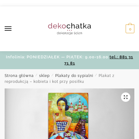
Skip
Skip
to
to
navigation
content
0
Infolinia: PONIEDZIAŁEK — PIĄTEK: 9.00-16.00
tel.: 881 31
71 81
Strona główna
/
sklep
/
Plakaty do sypialni
/
Plakat z
reprodukcją – kobieta i kot przy posiłku