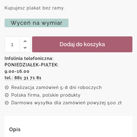
Kupujesz plakat bez ramy.
Wyceń na wymiar
ilość
Dodaj do koszyka
Plakat
z
reprodukcją
Infolinia telefoniczna:
-
PONIEDZIAŁEK-PIĄTEK:
kobieta
9.00-16.00
i
kot
tel.: 881 31 71 81
przy
Realizacja zamówień 5-8 dni roboczych
posiłku
Polska firma, polskie produkty
Darmowa wysyłka dla zamówień powyżej 500 zł
Opis