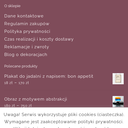
O sklepie
Dane kontaktowe
Regulamin zakupów
Polityka prywatności
Czas realizacji i koszty dostawy
Reklamacje i zwroty
Blog o dekoracjach
Polecane produkty
Plakat do jadalni z napisem: bon appetit
–
18
zł
170
zł
Obraz z motywem abstrakcji
–
180
zł
750
zł
Uwaga! Serwis wykorzystuje pliki cookies (ciasteczka).
Wymagane jest zaakceptowanie polityki prywatności.
Żółty plakat o miłości