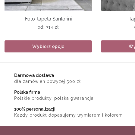
Foto-tapeta Santorini
Ta
od:
714
zł
Wybierz opcje
Wy
Darmowa dostawa
dla zamówień powyżej 500 zł
Polska firma
Polskie produkty, polska gwarancja
100% personalizacji
Każdy produkt dopasujemy wymiarem i kolorem