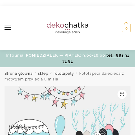
Skip
Skip
to
to
navigation
content
0
Infolinia: PONIEDZIAŁEK — PIĄTEK: 9.00-16.00
tel.: 881 31
71 81
Strona główna
/
sklep
/
fototapety
/
Fototapeta dziecięca z
motywem przyjęcia u misia