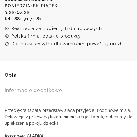
motywem
PONIEDZIAŁEK-PIĄTEK:
9.00-16.00
przyjęcia
tel.: 881 31 71 81
u
misia
Realizacja zamówień 5-8 dni roboczych
Polska firma, polskie produkty
Darmowa wysyłka dla zamówień powyżej 500 zł
Opis
Informacje dodatkowe
Przepiękna tapeta przedstawiająca przyjęcie urodzinowe misia.
Dekoracja z przewagą koloru niebieskiego. Tapetę polecamy do
upiększenia pokoju dziecka.
fototapeta GŁADKA