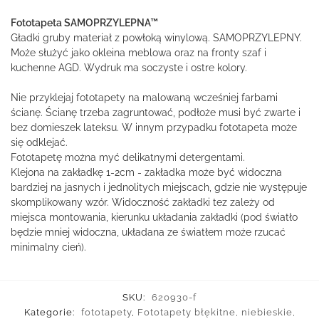
Fototapeta SAMOPRZYLEPNA™
Gładki gruby materiał z powłoką winylową. SAMOPRZYLEPNY.
Może służyć jako okleina meblowa oraz na fronty szaf i
kuchenne AGD. Wydruk ma soczyste i ostre kolory.
Nie przyklejaj fototapety na malowaną wcześniej farbami
ścianę. Ścianę trzeba zagruntować, podłoże musi być zwarte i
bez domieszek lateksu. W innym przypadku fototapeta może
się odklejać.
Fototapetę można myć delikatnymi detergentami.
Klejona na zakładkę 1-2cm - zakładka może być widoczna
bardziej na jasnych i jednolitych miejscach, gdzie nie występuje
skomplikowany wzór. Widoczność zakładki tez zależy od
miejsca montowania, kierunku układania zakładki (pod światło
będzie mniej widoczna, układana ze światłem może rzucać
minimalny cień).
SKU:
620930-f
Kategorie:
fototapety
,
Fototapety błękitne, niebieskie,