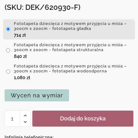
(SKU: DEK/620930-F)
Fototapeta dziecięca z motywem przyjęcia u misia –
300cm x 200cm - fototapeta gładka
714
zł
Fototapeta dziecięca z motywem przyjęcia u misia –
300cm x 200cm - fototapeta strukturalna
840
zł
Fototapeta dziecięca z motywem przyjęcia u misia –
300cm x 200cm - fototapeta wodoodporna
1,080
zł
Wyceń na wymiar
ilość
Dodaj do koszyka
Fototapeta
dziecięca
z
Infolinia telefoniczna: