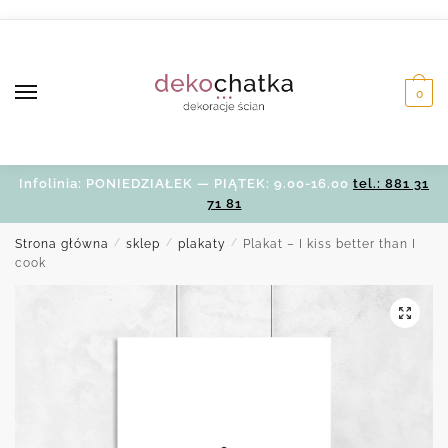
Skip
Skip
to
to
navigation
content
0
Infolinia: PONIEDZIAŁEK — PIĄTEK: 9.00-16.00
tel.: 881 31
71 81
Strona główna
/
sklep
/
plakaty
/
Plakat – I kiss better than I
cook