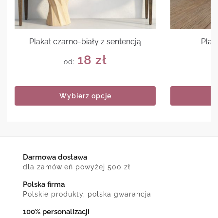
Plakat czarno-biały z sentencją
Plak
18
zł
od:
Wybierz opcje
Darmowa dostawa
dla zamówień powyżej 500 zł
Polska firma
Polskie produkty, polska gwarancja
100% personalizacji