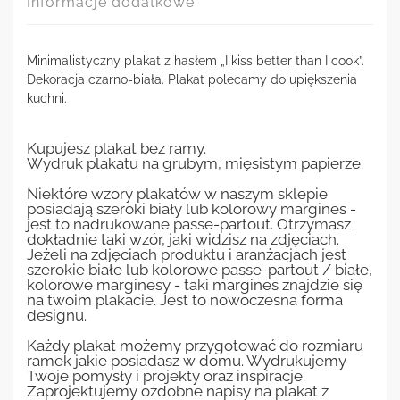
Informacje dodatkowe
Minimalistyczny plakat z hasłem „I kiss better than I cook”.
Dekoracja czarno-biała. Plakat polecamy do upiększenia
kuchni.
Kupujesz plakat bez ramy.
Wydruk plakatu na grubym, mięsistym papierze.
Niektóre wzory plakatów w naszym sklepie
posiadają szeroki biały lub kolorowy margines -
jest to nadrukowane passe-partout. Otrzymasz
dokładnie taki wzór, jaki widzisz na zdjęciach.
Jeżeli na zdjęciach produktu i aranżacjach jest
szerokie białe lub kolorowe passe-partout / białe,
kolorowe marginesy - taki margines znajdzie się
na twoim plakacie. Jest to nowoczesna forma
designu.
Każdy plakat możemy przygotować do rozmiaru
ramek jakie posiadasz w domu. Wydrukujemy
Twoje pomysły i projekty oraz inspiracje.
Zaprojektujemy ozdobne napisy na plakat z