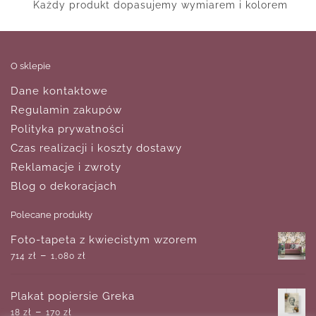
Każdy produkt dopasujemy wymiarem i kolorem
O sklepie
Dane kontaktowe
Regulamin zakupów
Polityka prywatności
Czas realizacji i koszty dostawy
Reklamacje i zwroty
Blog o dekoracjach
Polecane produkty
Foto-tapeta z kwiecistym wzorem
–
714
zł
1,080
zł
Plakat popiersie Greka
–
18
zł
170
zł