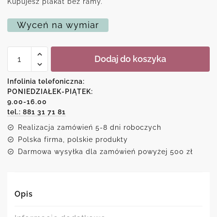
Kupujesz plakat bez ramy.
Wyceń na wymiar
ilość
Dodaj do koszyka
Plakat
-
I
Infolinia telefoniczna:
kiss
PONIEDZIAŁEK-PIĄTEK:
better
9.00-16.00
than
I
tel.: 881 31 71 81
cook
Realizacja zamówień 5-8 dni roboczych
Polska firma, polskie produkty
Darmowa wysyłka dla zamówień powyżej 500 zł
Opis