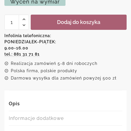
Wyceń na wymiar
ilość
Dodaj do koszyka
Plakat
dla
dziewczynki
Infolinia telefoniczna:
z
PONIEDZIAŁEK-PIĄTEK:
motywem
9.00-16.00
piór
tel.: 881 31 71 81
Realizacja zamówień 5-8 dni roboczych
Polska firma, polskie produkty
Darmowa wysyłka dla zamówień powyżej 500 zł
Opis
Informacje dodatkowe