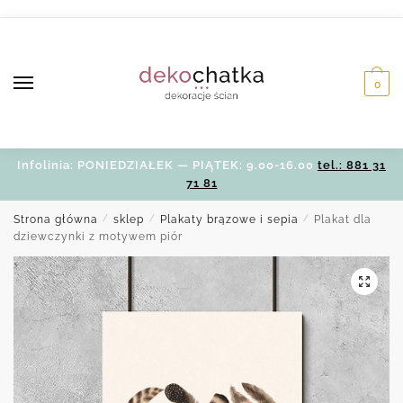
Skip
Skip
to
to
navigation
content
0
Infolinia: PONIEDZIAŁEK — PIĄTEK: 9.00-16.00
tel.: 881 31
71 81
Strona główna
/
sklep
/
Plakaty brązowe i sepia
/
Plakat dla
dziewczynki z motywem piór