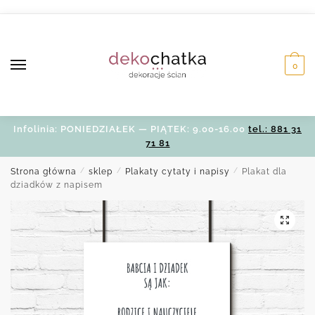
Skip
Skip
to
to
navigation
content
0
Infolinia: PONIEDZIAŁEK — PIĄTEK: 9.00-16.00
tel.: 881 31
71 81
Strona główna
/
sklep
/
Plakaty cytaty i napisy
/
Plakat dla
dziadków z napisem