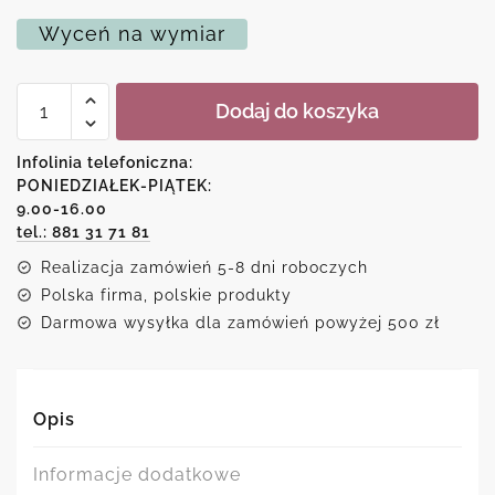
Wyceń na wymiar
ilość
Dodaj do koszyka
Plakat
dla
dziadków
Infolinia telefoniczna:
z
PONIEDZIAŁEK-PIĄTEK:
napisem
9.00-16.00
tel.: 881 31 71 81
Realizacja zamówień 5-8 dni roboczych
Polska firma, polskie produkty
Darmowa wysyłka dla zamówień powyżej 500 zł
Opis
Informacje dodatkowe