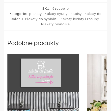
SKU:
610200-p
Kategorie:
plakaty
,
Plakaty cytaty i napisy
,
Plakaty do
salonu
,
Plakaty do sypialni
,
Plakaty kwiaty i rośliny
,
Plakaty pionowe
Podobne produkty