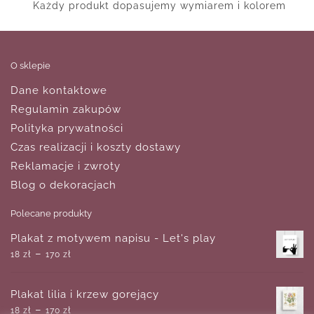
Każdy produkt dopasujemy wymiarem i kolorem
O sklepie
Dane kontaktowe
Regulamin zakupów
Polityka prywatności
Czas realizacji i koszty dostawy
Reklamacje i zwroty
Blog o dekoracjach
Polecane produkty
Plakat z motywem napisu - Let's play
–
18
zł
170
zł
Plakat lilia i krzew gorejący
–
18
zł
170
zł