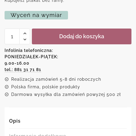
Kupujesz plakat bez ramy.
Wyceń na wymiar
ilość
Dodaj do koszyka
Plakat
dla
chłopca
Infolinia telefoniczna:
z
PONIEDZIAŁEK-PIĄTEK:
alfabetem
9.00-16.00
i
dinozaurem
tel.: 881 31 71 81
Realizacja zamówień 5-8 dni roboczych
Polska firma, polskie produkty
Darmowa wysyłka dla zamówień powyżej 500 zł
Opis