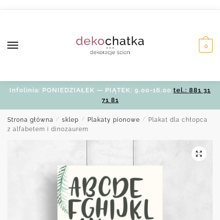
Skip
Skip
to
to
navigation
content
0
Infolinia: PONIEDZIAŁEK — PIĄTEK: 9.00-16.00
tel.: 881 31
71 81
Strona główna
/
sklep
/
Plakaty pionowe
/
Plakat dla chłopca
z alfabetem i dinozaurem