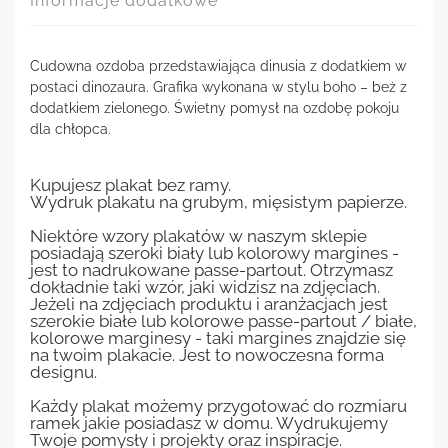
Informacje dodatkowe
Cudowna ozdoba przedstawiająca dinusia z dodatkiem w
postaci dinozaura. Grafika wykonana w stylu boho – beż z
dodatkiem zielonego. Świetny pomysł na ozdobę pokoju
dla chłopca.
Kupujesz plakat bez ramy.
Wydruk plakatu na grubym, mięsistym papierze.
Niektóre wzory plakatów w naszym sklepie
posiadają szeroki biały lub kolorowy margines -
jest to nadrukowane passe-partout. Otrzymasz
dokładnie taki wzór, jaki widzisz na zdjęciach.
Jeżeli na zdjęciach produktu i aranżacjach jest
szerokie białe lub kolorowe passe-partout / białe,
kolorowe marginesy - taki margines znajdzie się
na twoim plakacie. Jest to nowoczesna forma
designu.
Każdy plakat możemy przygotować do rozmiaru
ramek jakie posiadasz w domu. Wydrukujemy
Twoje pomysły i projekty oraz inspiracje.