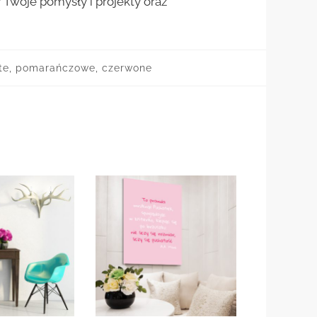
woje pomysły i projekty oraz
łte, pomarańczowe, czerwone