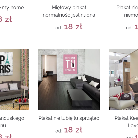
ve my home
Miętowy plakat
Plakat ni
normalność jest nudna
niemo
8
zł
18
zł
od:
od:
rancuskiego
Plakat nie lubię tu sprzątać
Plakat Ke
onu
Love
18
zł
od:
8
zł