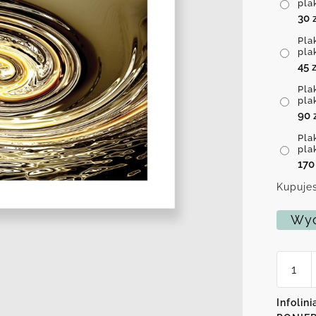
pla
30
Pla
pla
45
z
Pla
pla
90
Pla
pla
17
Kupujes
Wyc
ilość
Plakat
z
motyw
Infolini
wirując