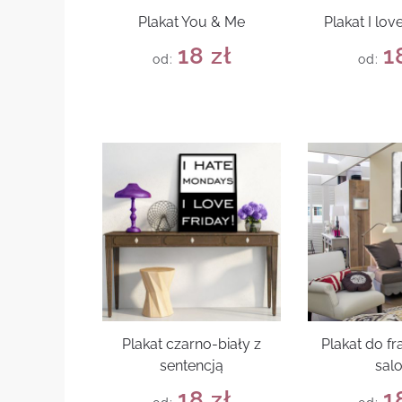
Plakat You & Me
Plakat I lo
18
zł
1
od:
od:
Plakat czarno-biały z
Plakat do f
sentencją
sal
18
zł
1