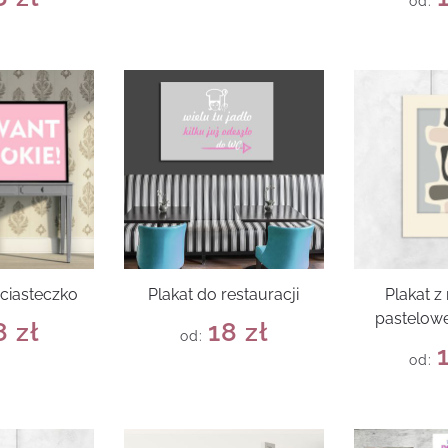
od:
 ciasteczko
Plakat do restauracji
Plakat 
pastelowe
8
zł
18
zł
od:
od: