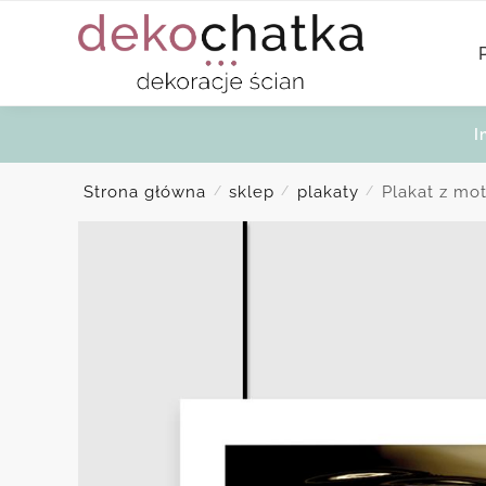
Skip
Skip
to
to
navigation
content
I
Strona główna
sklep
plakaty
Plakat z mo
/
/
/