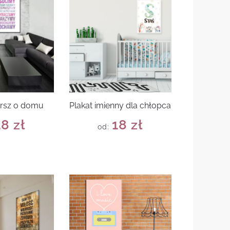
ersz o domu
Plakat imienny dla chłopca
18
zł
18
zł
od: