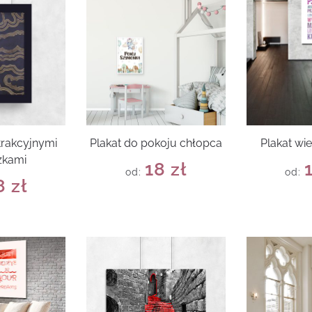
trakcyjnymi
Plakat do pokoju chłopca
Plakat wi
zkami
18
zł
od:
od:
8
zł