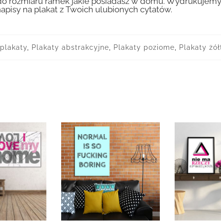
 rozmiaru ramek jakie posiadasz w domu. Wydrukujemy T
apisy na plakat z Twoich ulubionych cytatów.
plakaty
,
Plakaty abstrakcyjne
,
Plakaty poziome
,
Plakaty żó