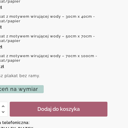
kat/papier
zł
kat z motywem wirującej wody – 30cm x 40cm -
kat/papier
ł
kat z motywem wirującej wody – 50cm x 70cm -
kat/papier
zł
kat z motywem wirującej wody – 70cm x 100cm -
kat/papier
0
zł
z plakat bez ramy.
eń na wymiar
Dodaj do koszyka
em
a telefoniczna:
ej