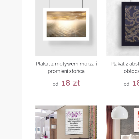
Plakat z motywem morza i
Plakat z abs
promieni słońca
obłoc
18
zł
1
od:
od: