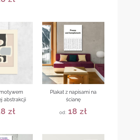
z motywem
Plakat z napisami na
j abstrakcji
ścianę
18
zł
18
zł
od: