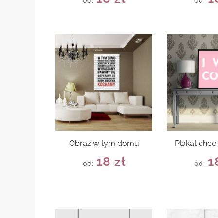
od:
od:
Obraz w tym domu
Plakat chcę
18
zł
1
od:
od: