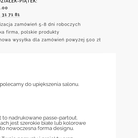
ZIAŁEK-PIĄTEK:
6.00
1 31 71 81
izacja zamówień 5-8 dni roboczych
ka firma, polskie produkty
owa wysyłka dla zamówień powyżej 500 zł
t polecamy do upiększenia salonu.
st to nadrukowane passe-partout.
jach jest szerokie białe lub kolorowe
st to nowoczesna forma designu.