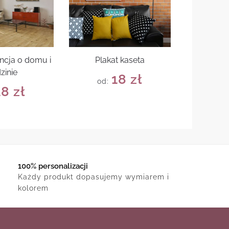
encja o domu i
Plakat kaseta
zinie
18
zł
od:
18
zł
100% personalizacji
Każdy produkt dopasujemy wymiarem i
kolorem