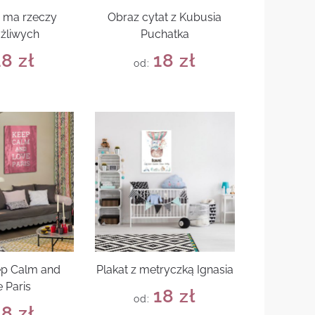
e ma rzeczy
Obraz cytat z Kubusia
żliwych
Puchatka
18
zł
18
zł
od:
ep Calm and
Plakat z metryczką Ignasia
 Paris
18
zł
od:
18
zł