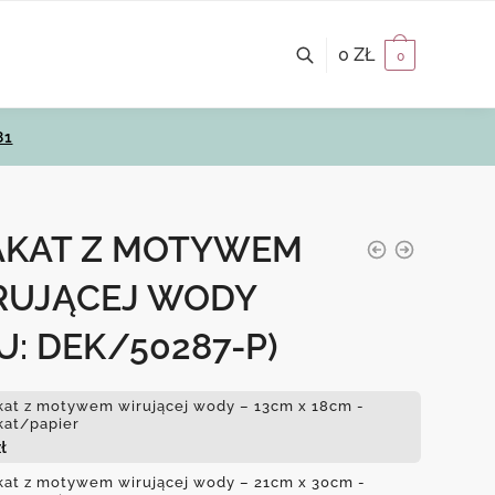
0
ZŁ
0
81
AKAT Z MOTYWEM
RUJĄCEJ WODY
U: DEK/50287-P)
kat z motywem wirującej wody – 13cm x 18cm -
kat/papier
ł
kat z motywem wirującej wody – 21cm x 30cm -