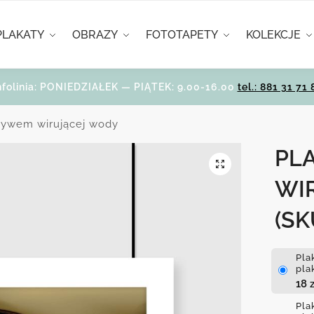
PLAKATY
OBRAZY
FOTOTAPETY
KOLEKCJE
nfolinia: PONIEDZIAŁEK — PIĄTEK: 9.00-16.00
tel.: 881 31 71 
tywem wirującej wody
PL
WI
(SK
Pla
pla
18
z
Pla