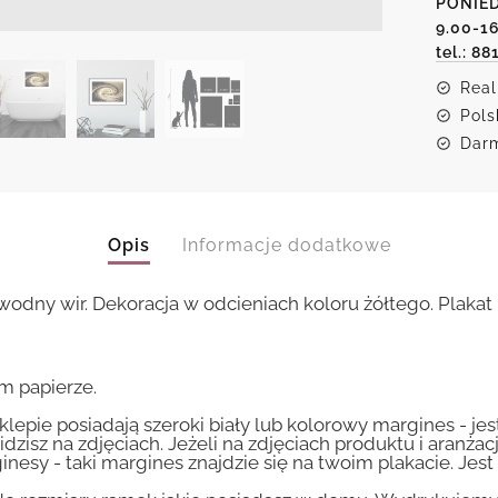
PONIED
wody
9.00-1
tel.: 88
Real
Pols
Darm
Opis
Informacje dodatkowe
wodny wir. Dekoracja w odcieniach koloru żółtego. Plaka
m papierze.
lepie posiadają szeroki biały lub kolorowy margines - je
idzisz na zdjęciach. Jeżeli na zdjęciach produktu i aranżac
inesy - taki margines znajdzie się na twoim plakacie. Je