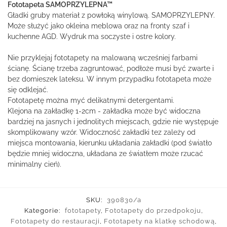
Fototapeta SAMOPRZYLEPNA™
Gładki gruby materiał z powłoką winylową. SAMOPRZYLEPNY.
Może służyć jako okleina meblowa oraz na fronty szaf i
kuchenne AGD. Wydruk ma soczyste i ostre kolory.
Nie przyklejaj fototapety na malowaną wcześniej farbami
ścianę. Ścianę trzeba zagruntować, podłoże musi być zwarte i
bez domieszek lateksu. W innym przypadku fototapeta może
się odklejać.
Fototapetę można myć delikatnymi detergentami.
Klejona na zakładkę 1-2cm - zakładka może być widoczna
bardziej na jasnych i jednolitych miejscach, gdzie nie występuje
skomplikowany wzór. Widoczność zakładki tez zależy od
miejsca montowania, kierunku układania zakładki (pod światło
będzie mniej widoczna, układana ze światłem może rzucać
minimalny cień).
SKU:
390830/a
Kategorie:
fototapety
,
Fototapety do przedpokoju
,
Fototapety do restauracji
,
Fototapety na klatkę schodową
,