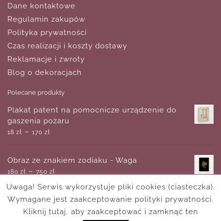
Dane kontaktowe
Regulamin zakupów
Polityka prywatności
Czas realizacji i koszty dostawy
Reklamacje i zwroty
Blog o dekoracjach
Polecane produkty
Plakat patent na pomocnicze urządzenie do
gaszenia pożaru
–
18
zł
170
zł
Obraz ze znakiem zodiaku - Waga
–
180
zł
750
zł
Uwaga! Serwis wykorzystuje pliki cookies (ciasteczka).
Wymagane jest zaakceptowanie polityki prywatności.
Plakat do jadalni z napisem: bon appetit
–
Kliknij tutaj, aby zaakceptować i zamknąć ten
18
zł
170
zł