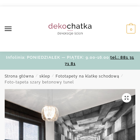
Skip
Skip
to
to
navigation
content
0
Infolinia: PONIEDZIAŁEK — PIĄTEK: 9.00-16.00
tel.: 881 31
71 81
Strona główna
/
sklep
/
Fototapety na klatkę schodową
/
Foto-tapeta szary betonowy tunel