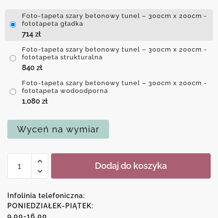
Foto-tapeta szary betonowy tunel – 300cm x 200cm -
fototapeta gładka
714
zł
Foto-tapeta szary betonowy tunel – 300cm x 200cm -
fototapeta strukturalna
840
zł
Foto-tapeta szary betonowy tunel – 300cm x 200cm -
fototapeta wodoodporna
1,080
zł
Wyceń na wymiar
ilość
Dodaj do koszyka
Foto-
tapeta
szary
Infolinia telefoniczna:
betonowy
PONIEDZIAŁEK-PIĄTEK:
9.00-16.00
tunel