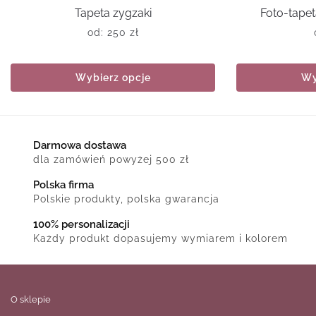
Tapeta zygzaki
Foto-tape
od:
250
zł
Wybierz opcje
Wy
Darmowa dostawa
dla zamówień powyżej 500 zł
Polska firma
Polskie produkty, polska gwarancja
100% personalizacji
Każdy produkt dopasujemy wymiarem i kolorem
O sklepie