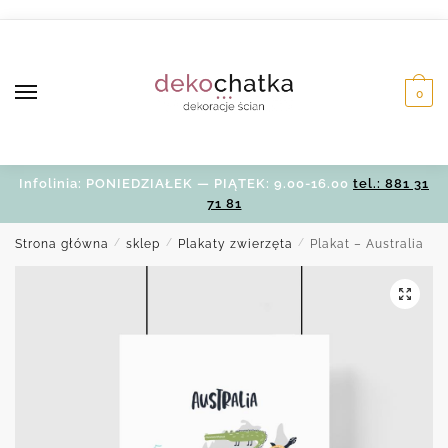
Skip
Skip
to
to
navigation
content
0
Infolinia: PONIEDZIAŁEK — PIĄTEK: 9.00-16.00
tel.: 881 31
71 81
Strona główna
/
sklep
/
Plakaty zwierzęta
/
Plakat – Australia