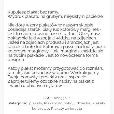
Kupujesz plakat bez ramy.
Wydruk plakatu na grubym, mięsistym papierze.
Niektóre wzory plakatów w naszym sklepie
posiadają szeroki biały lub kolorowy margines -
jest to nadrukowane passe-partout. Otrzymasz
dokładnie taki wzór, jaki widzisz na zdjęciach.
Jeżeli na zdjęciach produktu i aranżacjach jest
szerokie białe lub kolorowe passe-partout / białe,
kolorowe marginesy - taki margines znajdzie się
na twoim plakacie. Jest to nowoczesna forma
designu.
Każdy plakat możemy przygotować do rozmiaru
ramek jakie posiadasz w domu. Wydrukujemy
Twoje pomysły i projekty oraz inspiracje.
Zaprojektujemy ozdobne napisy na plakat z
Twoich ulubionych cytatów.
SKU:
620556-p
Kategorie:
plakaty
,
Plakaty do pokoju dziecka
,
Plakaty
kolorowe
,
Plakaty zwierzęta