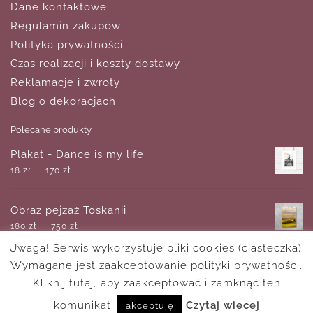
Dane kontaktowe
Regulamin zakupów
Polityka prywatności
Czas realizacji i koszty dostawy
Reklamacje i zwroty
Blog o dekoracjach
Polecane produkty
Plakat - Dance is my life
–
18
zł
170
zł
Obraz pejzaż Toskanii
–
180
zł
750
zł
Uwaga! Serwis wykorzystuje pliki cookies (ciasteczka).
Wymagane jest zaakceptowanie polityki prywatności.
Plakat moja kuchnia
–
Kliknij tutaj, aby zaakceptować i zamknąć ten
18
zł
170
zł
komunikat.
Czytaj wiecej
akceptuję