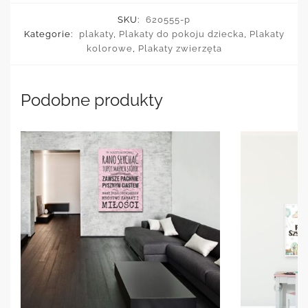
SKU:
620555-p
Kategorie:
plakaty
,
Plakaty do pokoju dziecka
,
Plakaty
kolorowe
,
Plakaty zwierzęta
Podobne produkty