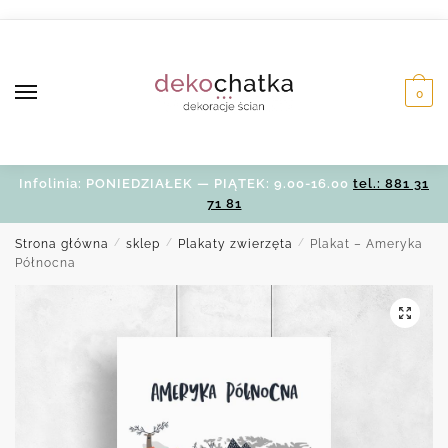
Skip
Skip
to
to
navigation
content
0
Infolinia: PONIEDZIAŁEK — PIĄTEK: 9.00-16.00
tel.: 881 31
71 81
Strona główna
/
sklep
/
Plakaty zwierzęta
/
Plakat – Ameryka
Północna