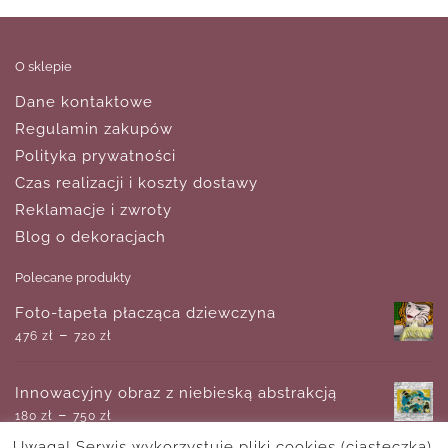
O sklepie
Dane kontaktowe
Regulamin zakupów
Polityka prywatności
Czas realizacji i koszty dostawy
Reklamacje i zwroty
Blog o dekoracjach
Polecane produkty
Foto-tapeta płacząca dziewczyna
–
476
zł
720
zł
Innowacyjny obraz z niebieską abstrakcją
–
180
zł
750
zł
Uwaga! Serwis wykorzystuje pliki cookies (ciasteczka).