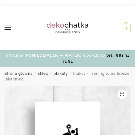
Skip
Skip
to
to
navigation
content
0
Infolinia: PONIEDZIAŁEK — PIĄTEK: 9.00-16.00
tel.: 881 31
71 81
Strona główna
/
sklep
/
plakaty
/
Plakat – Trening to najlepsze
lekarstwo