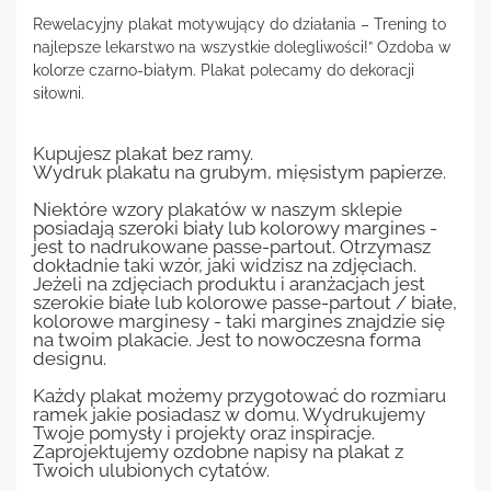
Rewelacyjny plakat motywujący do działania – Trening to
najlepsze lekarstwo na wszystkie dolegliwości!” Ozdoba w
kolorze czarno-białym. Plakat polecamy do dekoracji
siłowni.
Kupujesz plakat bez ramy.
Wydruk plakatu na grubym, mięsistym papierze.
Niektóre wzory plakatów w naszym sklepie
posiadają szeroki biały lub kolorowy margines -
jest to nadrukowane passe-partout. Otrzymasz
dokładnie taki wzór, jaki widzisz na zdjęciach.
Jeżeli na zdjęciach produktu i aranżacjach jest
szerokie białe lub kolorowe passe-partout / białe,
kolorowe marginesy - taki margines znajdzie się
na twoim plakacie. Jest to nowoczesna forma
designu.
Każdy plakat możemy przygotować do rozmiaru
ramek jakie posiadasz w domu. Wydrukujemy
Twoje pomysły i projekty oraz inspiracje.
Zaprojektujemy ozdobne napisy na plakat z
Twoich ulubionych cytatów.