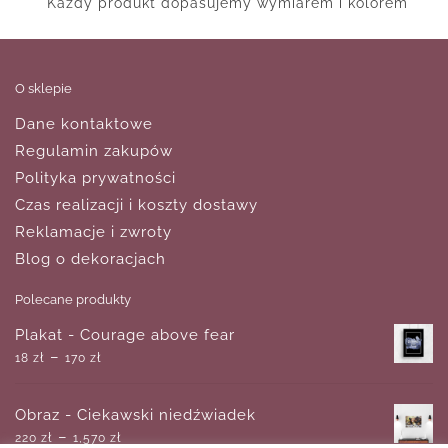
Każdy produkt dopasujemy wymiarem i kolorem
O sklepie
Dane kontaktowe
Regulamin zakupów
Polityka prywatności
Czas realizacji i koszty dostawy
Reklamacje i zwroty
Blog o dekoracjach
Polecane produkty
Plakat - Courage above fear
–
18
zł
170
zł
Obraz - Ciekawski niedźwiadek
–
220
zł
1,570
zł