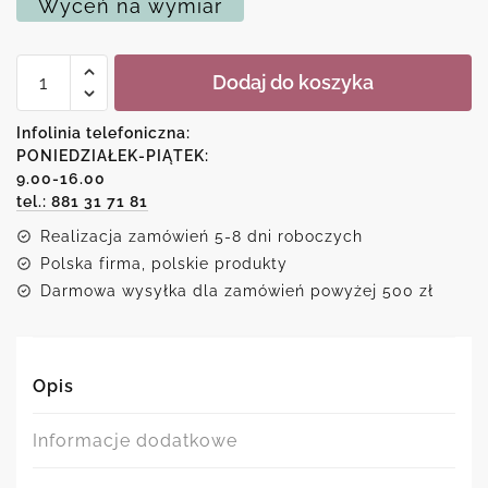
Wyceń na wymiar
ilość
Dodaj do koszyka
Plakat
-
Trening
Infolinia telefoniczna:
to
PONIEDZIAŁEK-PIĄTEK:
najlepsze
9.00-16.00
lekarstwo
tel.: 881 31 71 81
Realizacja zamówień 5-8 dni roboczych
Polska firma, polskie produkty
Darmowa wysyłka dla zamówień powyżej 500 zł
Opis
Informacje dodatkowe