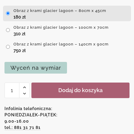
Obraz z krami glacier lagoon – 80cm x 45cm
180
zł
Obraz z krami glacier lagoon – 100cm x 70cm
310
zł
Obraz z krami glacier lagoon – 140cm x 90cm
750
zł
Wyceń na wymiar
ilość
Dodaj do koszyka
Obraz
z
krami
Infolinia telefoniczna:
glacier
PONIEDZIAŁEK-PIĄTEK:
9.00-16.00
lagoon
tel.: 881 31 71 81