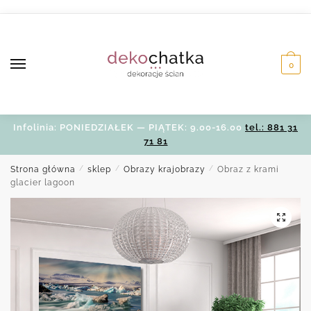
Skip
Skip
to
to
navigation
content
0
Infolinia: PONIEDZIAŁEK — PIĄTEK: 9.00-16.00
tel.: 881 31
71 81
Strona główna
/
sklep
/
Obrazy krajobrazy
/
Obraz z krami
glacier lagoon