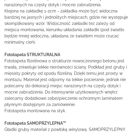
narażonych na częsty dotyk i mocne zabrudzenia.
Klejona na zakładkę 1-2cm - zakładka może być widoczna
bardziej na jasnych i jednolitych miejscach, gdzie nie występuje
skomplikowany wzór. Widoczność zakładki tez zależy od
miejsca montowania, kierunku układania zakładki (pod światło
będzie mniej widoczna, układana ze światłem może rzucać
minimalny cień).
Fototapeta STRUKTURALNA
Fototapeta flizelinowa o strukturze nowoczesnego betonu jest
trwała, zniweluje lekkie nierówności ściany. Podkład jest gruby i
mięsisty pokryty od spodu flizeliną. Dzięki temu jest prosty w
montażu. Materiał jest odporny na lekkie pocieranie, jednak nie
polecamy do dekoracji miejsc narażonych na częsty dotyk i
mocne zabrudzenia. Do intensywnie użytkowanych wnętrz
zalecamy dodatkowe zabezpieczenie ochronnym laminatem
płynnym dostępnym za zamówienie.
Fototapeta montowana na styk.
Fototapeta SAMOPRZYLEPNA™
Gładki gruby materiał z powłoką winylową. SAMOPRZYLEPNY.