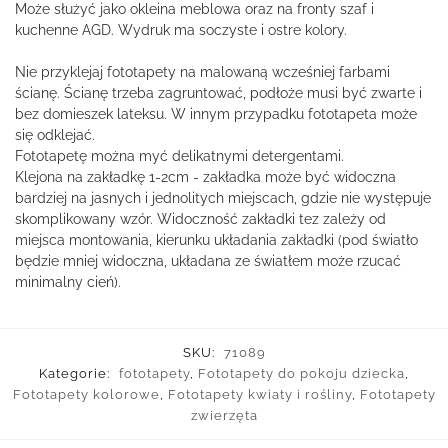
Może służyć jako okleina meblowa oraz na fronty szaf i
kuchenne AGD. Wydruk ma soczyste i ostre kolory.
Nie przyklejaj fototapety na malowaną wcześniej farbami
ścianę. Ścianę trzeba zagruntować, podłoże musi być zwarte i
bez domieszek lateksu. W innym przypadku fototapeta może
się odklejać.
Fototapetę można myć delikatnymi detergentami.
Klejona na zakładkę 1-2cm - zakładka może być widoczna
bardziej na jasnych i jednolitych miejscach, gdzie nie występuje
skomplikowany wzór. Widoczność zakładki tez zależy od
miejsca montowania, kierunku układania zakładki (pod światło
będzie mniej widoczna, układana ze światłem może rzucać
minimalny cień).
SKU:
71089
Kategorie:
fototapety
,
Fototapety do pokoju dziecka
,
Fototapety kolorowe
,
Fototapety kwiaty i rośliny
,
Fototapety
zwierzęta