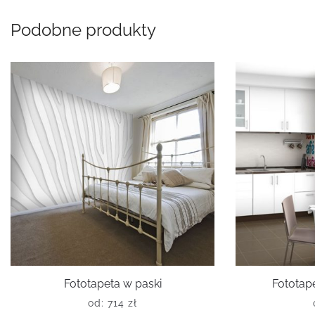
Podobne produkty
Fototapeta w paski
Fototap
od:
714
zł