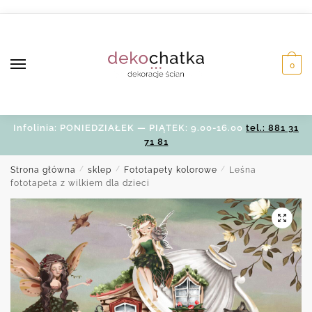
Skip
Skip
to
to
navigation
content
0
Infolinia: PONIEDZIAŁEK — PIĄTEK: 9.00-16.00
tel.: 881 31
71 81
Strona główna
/
sklep
/
Fototapety kolorowe
/
Leśna
fototapeta z wilkiem dla dzieci