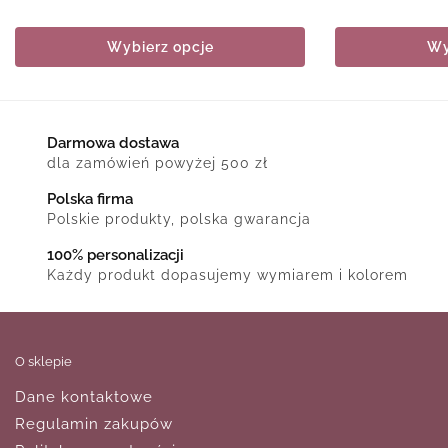
Wybierz opcje
Wy
Darmowa dostawa
dla zamówień powyżej 500 zł
Polska firma
Polskie produkty, polska gwarancja
100% personalizacji
Każdy produkt dopasujemy wymiarem i kolorem
O sklepie
Dane kontaktowe
Regulamin zakupów