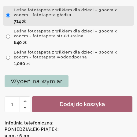
Leśna fototapeta z wilkiem dla dzieci – 300cm x
200cm - fototapeta gładka
714
zł
Leśna fototapeta z wilkiem dla dzieci – 300cm x
200cm - fototapeta strukturalna
840
zł
Leśna fototapeta z wilkiem dla dzieci – 300cm x
200cm - fototapeta wodoodporna
1,080
zł
Wyceń na wymiar
ilość
Dodaj do koszyka
Leśna
fototapeta
z
Infolinia telefoniczna:
wilkiem
PONIEDZIAŁEK-PIĄTEK:
9.00-16.00
dla