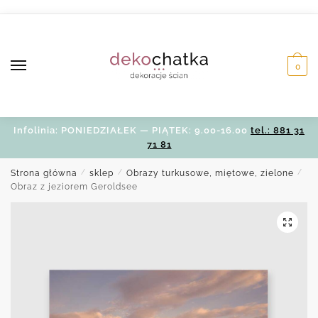
Skip
Skip
to
to
navigation
content
0
Infolinia: PONIEDZIAŁEK — PIĄTEK: 9.00-16.00
tel.: 881 31
71 81
Strona główna
/
sklep
/
Obrazy turkusowe, miętowe, zielone
/
Obraz z jeziorem Geroldsee