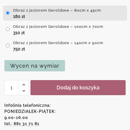
Obraz z jeziorem Geroldsee – 80cm x 45cm
180
zł
Obraz z jeziorem Geroldsee – 100cm x 70cm
310
zł
Obraz z jeziorem Geroldsee – 140cm x 90cm
750
zł
Wyceń na wymiar
ilość
Dodaj do koszyka
Obraz
z
jeziorem
Infolinia telefoniczna:
Geroldsee
PONIEDZIAŁEK-PIĄTEK:
9.00-16.00
tel.: 881 31 71 81