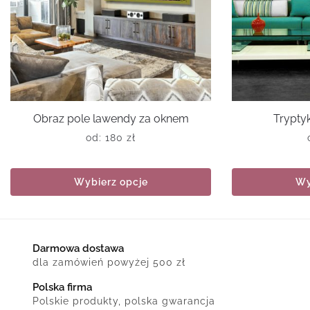
Obraz pole lawendy za oknem
Trypty
od:
180
zł
Wybierz opcje
Wy
Darmowa dostawa
dla zamówień powyżej 500 zł
Polska firma
Polskie produkty, polska gwarancja