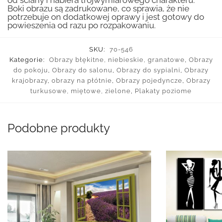
od ściany i nabiera trójwymiarowego charakteru.
Boki obrazu są zadrukowane, co sprawia, że nie
potrzebuje on dodatkowej oprawy i jest gotowy do
powieszenia od razu po rozpakowaniu.
SKU:
70-546
Kategorie:
Obrazy błękitne, niebieskie, granatowe
,
Obrazy
do pokoju
,
Obrazy do salonu
,
Obrazy do sypialni
,
Obrazy
krajobrazy
,
obrazy na płótnie
,
Obrazy pojedyncze
,
Obrazy
turkusowe, miętowe, zielone
,
Plakaty poziome
Podobne produkty