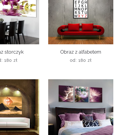
z storczyk
Obraz z alfabetem
d:
180
zł
od:
180
zł