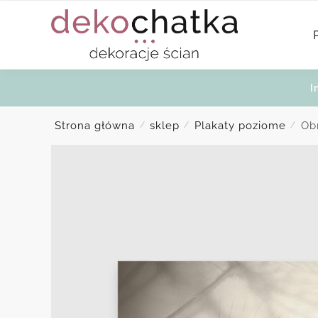
Skip
Skip
to
to
navigation
content
I
Strona główna
sklep
Plakaty poziome
Ob
/
/
/