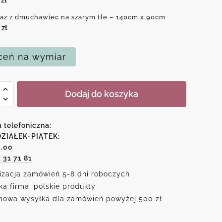
az z dmuchawiec na szarym tle – 140cm x 90cm
0
zł
eń na wymiar
Dodaj do koszyka
awiec
a telefoniczna:
ZIAŁEK-PIĄTEK:
6.00
m
1 31 71 81
izacja zamówień 5-8 dni roboczych
ka firma, polskie produkty
owa wysyłka dla zamówień powyżej 500 zł