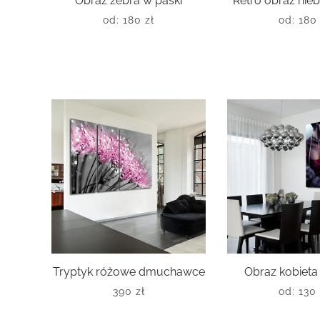
Obraz zebra w paski
Retro obraz nieb
od:
180
zł
od:
18
Tryptyk różowe dmuchawce
Obraz kobieta
390
zł
od:
13