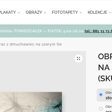
PLAKATY
OBRAZY
FOTOTAPETY
KOLEKCJE
nfolinia: PONIEDZIAŁEK — PIĄTEK: 9.00-16.00
tel.: 881 31 71 
raz z dmuchawiec na szarym tle
OB
NA
(SK
Obr
18
Obr
31