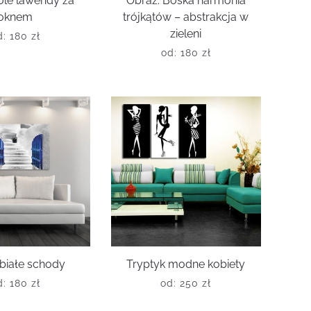
ole lawendy za
Obraz: Boska harmonia
oknem
trójkątów – abstrakcja w
zieleni
d:
180
zł
od:
180
zł
białe schody
Tryptyk modne kobiety
d:
180
zł
od:
250
zł