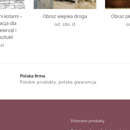
i kotami –
Obraz wiejska droga
Obraz pi
acja dla
od:
180
zł
o
ierząt i
sztuki!
0
zł
Polska firma
Polskie produkty, polska gwarancja
Polecane produkty