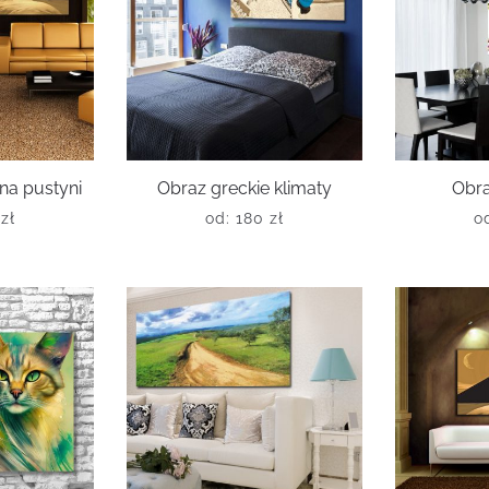
na pustyni
Obraz greckie klimaty
Obra
0
zł
od:
180
zł
o