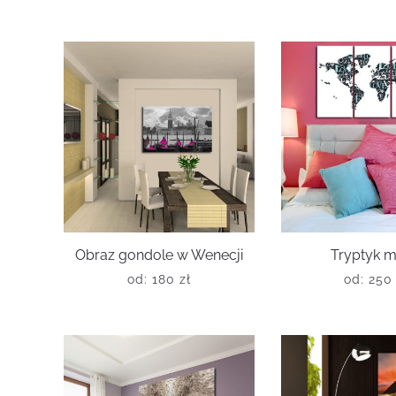
Obraz gondole w Wenecji
Tryptyk 
od:
180
zł
od:
25