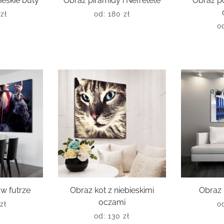
ieskie buty
Obraz piramidy i Nefretete
Obraz p
0
zł
od:
180
zł
o
 w futrze
Obraz kot z niebieskimi
Obraz 
oczami
0
zł
o
od:
130
zł