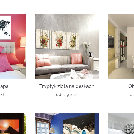
mapa
Tryptyk zioła na deskach
Ob
0
zł
od:
290
zł
o