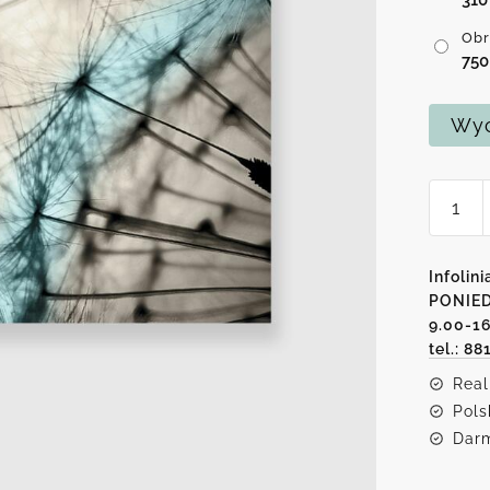
Obr
75
Wyc
ilość
Obraz
z
dmuch
Infolini
na
PONIED
9.00-1
szary
tel.: 88
tle
Real
Pols
Darm