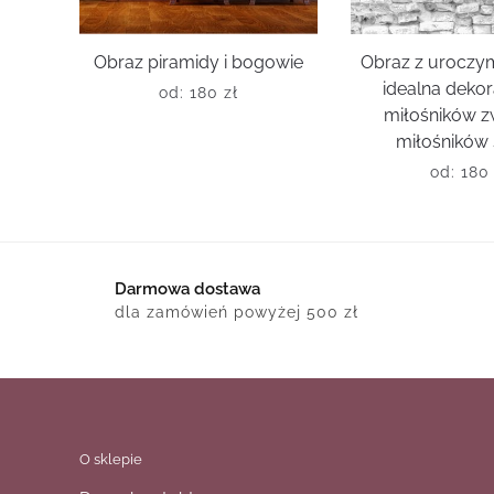
Obraz piramidy i bogowie
Obraz z uroczym
idealna dekor
od:
180
zł
miłośników zw
miłośników 
od:
18
Darmowa dostawa
dla zamówień powyżej 500 zł
O sklepie