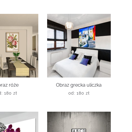
raz róże
Obraz grecka uliczka
d:
180
zł
od:
180
zł