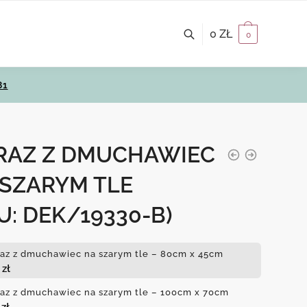
0
ZŁ
0
81
RAZ Z DMUCHAWIEC
 SZARYM TLE
U: DEK/19330-B)
az z dmuchawiec na szarym tle – 80cm x 45cm
0
zł
az z dmuchawiec na szarym tle – 100cm x 70cm
0
zł