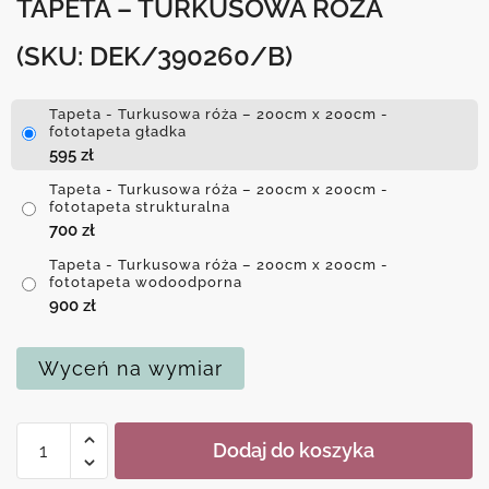
TAPETA – TURKUSOWA RÓŻA
(SKU: DEK/390260/B)
Tapeta - Turkusowa róża – 200cm x 200cm -
fototapeta gładka
595
zł
Tapeta - Turkusowa róża – 200cm x 200cm -
fototapeta strukturalna
700
zł
Tapeta - Turkusowa róża – 200cm x 200cm -
fototapeta wodoodporna
900
zł
Wyceń na wymiar
ilość
Dodaj do koszyka
Tapeta
-