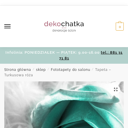
Skip
Skip
to
to
navigation
content
0
Infolinia: PONIEDZIAŁEK — PIĄTEK: 9.00-16.00
tel.: 881 31
71 81
Strona główna
/
sklep
/
Fototapety do salonu
/
Tapeta –
Turkusowa róża