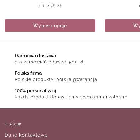
od:
476
zł
Wybierz opcje
Wy
Darmowa dostawa
dla zamówień powyżej 500 zł
Polska firma
Polskie produkty, polska gwarancja
100% personalizacji
Każdy produkt dopasujemy wymiarem i kolorem
O sklepie
Dane kontaktowe