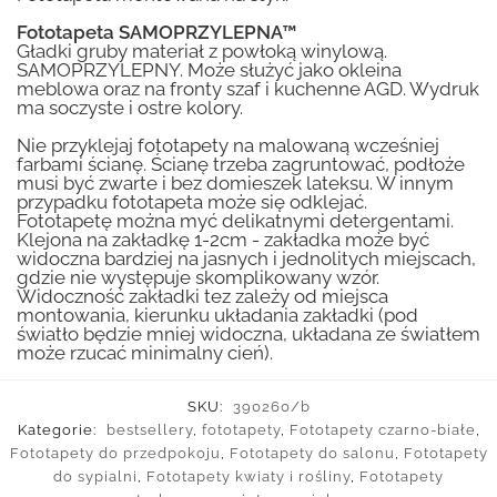
Fototapeta SAMOPRZYLEPNA™
Gładki gruby materiał z powłoką winylową.
SAMOPRZYLEPNY. Może służyć jako okleina
meblowa oraz na fronty szaf i kuchenne AGD. Wydruk
ma soczyste i ostre kolory.
Nie przyklejaj fototapety na malowaną wcześniej
farbami ścianę. Ścianę trzeba zagruntować, podłoże
musi być zwarte i bez domieszek lateksu. W innym
przypadku fototapeta może się odklejać.
Fototapetę można myć delikatnymi detergentami.
Klejona na zakładkę 1-2cm - zakładka może być
widoczna bardziej na jasnych i jednolitych miejscach,
gdzie nie występuje skomplikowany wzór.
Widoczność zakładki tez zależy od miejsca
montowania, kierunku układania zakładki (pod
światło będzie mniej widoczna, układana ze światłem
może rzucać minimalny cień).
SKU:
390260/b
Kategorie:
bestsellery
,
fototapety
,
Fototapety czarno-białe
,
Fototapety do przedpokoju
,
Fototapety do salonu
,
Fototapety
do sypialni
,
Fototapety kwiaty i rośliny
,
Fototapety