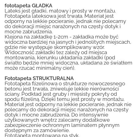
fototapeta GŁADKA
Lateks jest gładki, matowy i prosty w montażu.
Fototapeta lateksowa jest trwała. Materiał jest
odporny na lekkie pocieranie, jednak nie polecamy
do dekoracji miejsc narażonych na częsty dotyk i
mocne zabrudzenia.
Klejona na zakładkę 1-2cm - zakładka może być
widoczna bardziej na jasnych i jednolitych miejscach,
gdzie nie występuje skomplikowany wzór.
Widoczność zakładki tez zależy od miejsca
montowania, kierunku układania zakładki (pod
światło będzie mniej widoczna, układana ze światłem
może rzucać minimalny cień).
Fototapeta STRUKTURALNA
Fototapeta flizelinowa o strukturze nowoczesnego
betonu jest trwała, zniweluje lekkie nierówności
ściany. Podkład jest gruby i mięsisty pokryty od
spodu flizeliną. Dzięki temu jest prosty w montażu.
Materiał jest odporny na lekkie pocieranie, jednak nie
polecamy do dekoracji miejsc narażonych na częsty
dotyk i mocne zabrudzenia. Do intensywnie
użytkowanych wnętrz zalecamy dodatkowe
zabezpieczenie ochronnym laminatem płynnym
dostępnym za zamówienie.
Fototapeta montowana na styk.