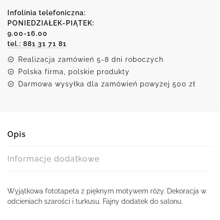
Turkusowa
Infolinia telefoniczna:
róża
PONIEDZIAŁEK-PIĄTEK:
9.00-16.00
tel.: 881 31 71 81
Realizacja zamówień 5-8 dni roboczych
Polska firma, polskie produkty
Darmowa wysyłka dla zamówień powyżej 500 zł
Opis
Informacje dodatkowe
Wyjątkowa fototapeta z pięknym motywem róży. Dekoracja w
odcieniach szarości i turkusu. Fajny dodatek do salonu.