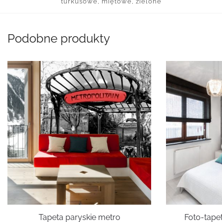
turkusowe, miętowe, zielone
Podobne produkty
Tapeta paryskie metro
Foto-tape