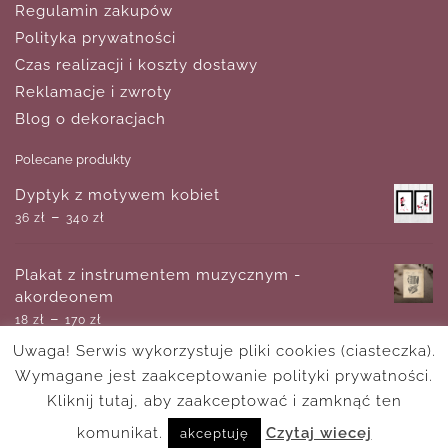
Regulamin zakupów
Polityka prywatności
Czas realizacji i koszty dostawy
Reklamacje i zwroty
Blog o dekoracjach
Polecane produkty
Dyptyk z motywem kobiet
–
36
zł
340
zł
Plakat z instrumentem muzycznym -
akordeonem
–
18
zł
170
zł
Uwaga! Serwis wykorzystuje pliki cookies (ciasteczka).
Wymagane jest zaakceptowanie polityki prywatności.
Zestaw plakatów - Tropikalne liście
–
Kliknij tutaj, aby zaakceptować i zamknąć ten
270
zł
560
zł
komunikat.
Czytaj wiecej
akceptuję