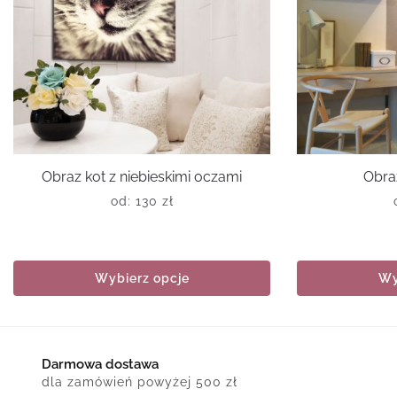
Obraz kot z niebieskimi oczami
Obra
od:
130
zł
Wybierz opcje
Wy
Darmowa dostawa
dla zamówień powyżej 500 zł