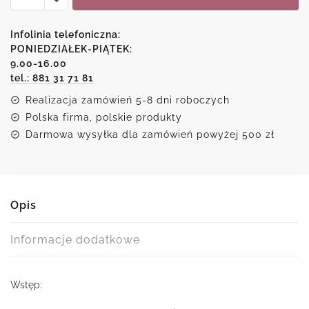
magicznego
zachodu
Infolinia telefoniczna:
słońca
PONIEDZIAŁEK-PIĄTEK:
9.00-16.00
nad
tel.: 881 31 71 81
malowniczą
plażą
Realizacja zamówień 5-8 dni roboczych
Polska firma, polskie produkty
Darmowa wysyłka dla zamówień powyżej 500 zł
Opis
Informacje dodatkowe
Wstęp: