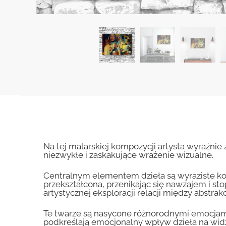
Na tej malarskiej kompozycji artysta wyraźni
niezwykłe i zaskakujące wrażenie wizualne.
Centralnym elementem dzieła są wyraziste kont
przekształcona, przenikając się nawzajem i st
artystycznej eksploracji relacji między abstr
Te twarze są nasycone różnorodnymi emocjami
podkreślają emocjonalny wpływ dzieła na widz