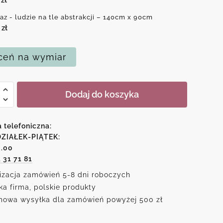
az - ludzie na tle abstrakcji – 140cm x 90cm
0
zł
eń na wymiar
Dodaj do koszyka
a telefoniczna:
ZIAŁEK-PIĄTEK:
6.00
1 31 71 81
cji
izacja zamówień 5-8 dni roboczych
ka firma, polskie produkty
owa wysyłka dla zamówień powyżej 500 zł