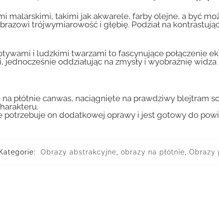
ami malarskimi, takimi jak akwarele, farby olejne, a być 
obrazowi trójwymiarowość i głębię. Podział na kontrastują
ywami i ludzkimi twarzami to fascynujące połączenie eks
tacji, jednocześnie oddziałując na zmysły i wyobraźnię wi
 na płótnie canwas, naciągnięte na prawdziwy blejtram s
harakteru.
ie potrzebuje on dodatkowej oprawy i jest gotowy do pow
Kategorie:
Obrazy abstrakcyjne
,
obrazy na płótnie
,
Obrazy 