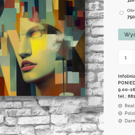
Obr
75
Wyc
ilość
Obraz
-
ludzie
Infolini
na
PONIED
9.00-1
tle
tel.: 88
abstrak
Real
Pols
Darm