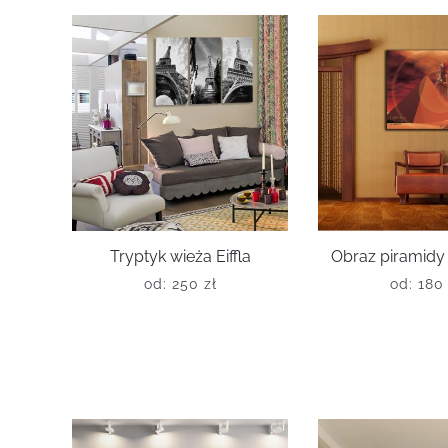
Tryptyk wieża Eiffla
Obraz piramidy
od:
250
zł
od:
18