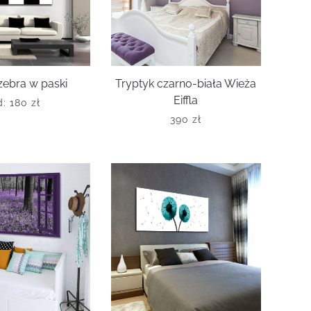
zebra w paski
Tryptyk czarno-biała Wieża
Eiffla
d:
180
zł
390
zł