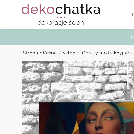
Skip
Skip
to
to
navigation
content
I
Strona główna
sklep
Obrazy abstrakcyjne
/
/
/