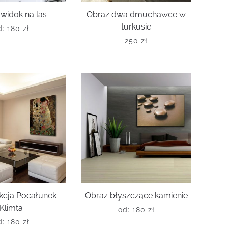
widok na las
Obraz dwa dmuchawce w
turkusie
d:
180
zł
250
zł
kcja Pocałunek
Obraz błyszczące kamienie
Klimta
od:
180
zł
d:
180
zł