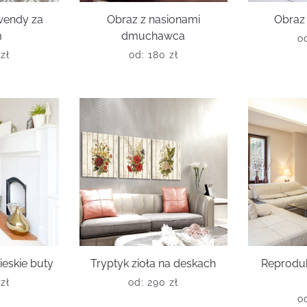
wendy za
Obraz z nasionami
Obraz 
m
dmuchawca
o
0
zł
od:
180
zł
ieskie buty
Tryptyk zioła na deskach
Reprodu
0
zł
od:
290
zł
o