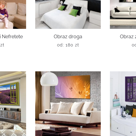
i Nefretete
Obraz droga
Obraz 
0
zł
od:
180
zł
o