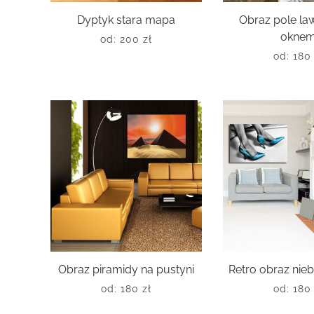
Dyptyk stara mapa
Obraz pole la
okne
od:
200
zł
od:
18
Obraz piramidy na pustyni
Retro obraz nieb
od:
180
zł
od:
18