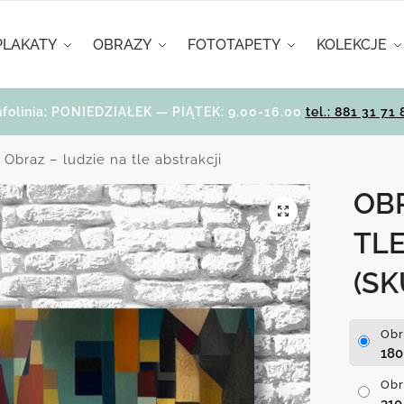
PLAKATY
OBRAZY
FOTOTAPETY
KOLEKCJE
nfolinia: PONIEDZIAŁEK — PIĄTEK: 9.00-16.00
tel.: 881 31 71 
Obraz – ludzie na tle abstrakcji
OBR
TLE
(SK
Obr
18
Obr
31