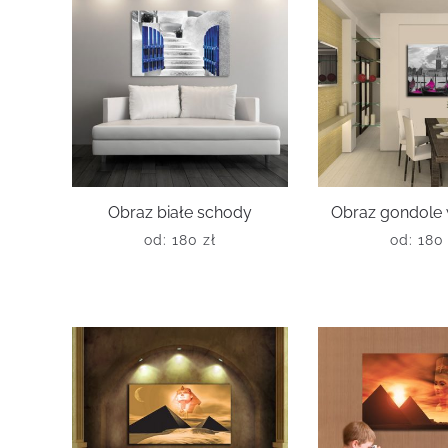
Obraz białe schody
Obraz gondole 
od:
180
zł
od:
18