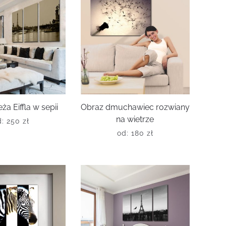
ża Eiffla w sepii
Obraz dmuchawiec rozwiany
na wietrze
d:
250
zł
od:
180
zł