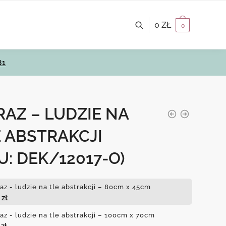
0
ZŁ
0
81
AZ – LUDZIE NA
 ABSTRAKCJI
U: DEK/12017-O)
az - ludzie na tle abstrakcji – 80cm x 45cm
0
zł
az - ludzie na tle abstrakcji – 100cm x 70cm
0
zł