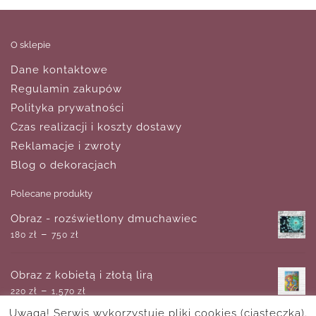
O sklepie
Dane kontaktowe
Regulamin zakupów
Polityka prywatności
Czas realizacji i koszty dostawy
Reklamacje i zwroty
Blog o dekoracjach
Polecane produkty
Obraz - rozświetlony dmuchawiec
–
180
zł
750
zł
Obraz z kobietą i złotą lirą
–
220
zł
1,570
zł
Uwaga! Serwis wykorzystuje pliki cookies (ciasteczka).