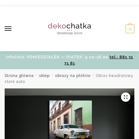
Skip
Skip
to
to
navigation
content
0
Infolinia: PONIEDZIAŁEK — PIĄTEK: 9.00-16.00
tel.: 881 31
71 81
Strona główna
/
sklep
/
obrazy na płótnie
/
Obraz kwadratowy
stare auto