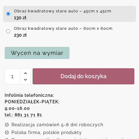
Obraz kwadratowy stare auto – 45cm x 45cm
130
zł
Obraz kwadratowy stare auto – 60cm x 60cm
230
zł
Wyceń na wymiar
ilość
Dodaj do koszyka
Obraz
kwadratowy
stare
Infolinia telefoniczna:
auto
PONIEDZIAŁEK-PIĄTEK:
9.00-16.00
tel.: 881 31 71 81
Realizacja zamówień 5-8 dni roboczych
Polska firma, polskie produkty