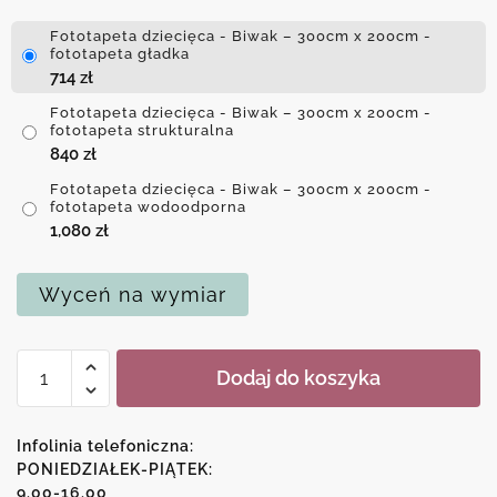
Fototapeta dziecięca - Biwak – 300cm x 200cm -
fototapeta gładka
714
zł
Fototapeta dziecięca - Biwak – 300cm x 200cm -
fototapeta strukturalna
840
zł
Fototapeta dziecięca - Biwak – 300cm x 200cm -
fototapeta wodoodporna
1,080
zł
Wyceń na wymiar
ilość
Dodaj do koszyka
Fototapeta
dziecięca
-
Infolinia telefoniczna:
Biwak
PONIEDZIAŁEK-PIĄTEK:
9.00-16.00