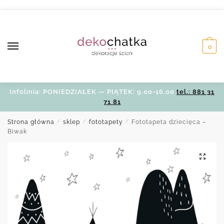
Skip
Skip
to
to
navigation
content
0
Infolinia: PONIEDZIAŁEK — PIĄTEK: 9.00-16.00
tel.: 881 31
71 81
Strona główna
/
sklep
/
fototapety
/
Fototapeta dziecięca –
Biwak