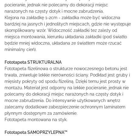
pocieranie, jednak nie polecamy do dekoracji miejsc
narażonych na częsty dotyk i mocne zabrudzenia.
Klejona na zakładkę 1-2cm - zakładka może być widoczna
bardziej na jasnych i jednolitych miejscach, gdzie nie występuje
skomplikowany wzór. Widoczność zakładki tez zależy od
miejsca montowania, kierunku układania zakładki (pod światło
będzie mniej widoczna, układana ze światłem może rzucać
minimalny cień).
Fototapeta STRUKTURALNA
Fototapeta flizelinowa o strukturze nowoczesnego betonu jest
trwała, zniweluje lekkie nierówności ściany. Podkład jest gruby i
mięsisty pokryty od spodu flizeliną. Dzięki temu jest prosty w
montażu. Materiał jest odporny na lekkie pocieranie, jednak nie
polecamy do dekoracji miejsc narażonych na częsty dotyk i
mocne zabrudzenia. Do intensywnie użytkowanych wnętrz
zalecamy dodatkowe zabezpieczenie ochronnym laminatem
płynnym dostępnym za zamówienie.
Fototapeta montowana na styk.
Fototapeta SAMOPRZYLEPNA™