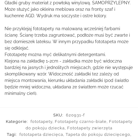
Gładki gruby materiał z powłoką winylową. SAMOPRZYLEPNY.
Może służyć jako okleina meblowa oraz na fronty szaf i
kuchenne AGD. Wydruk ma soczyste i ostre kolory.
Nie przyklejaj fototapety na malowaną wcześniej farbami
ścianę. Ścianę trzeba zagruntować, podłoże musi być zwarte i
bez domieszek lateksu. W innym przypadku fototapeta może
się odklejać.
Fototapetę można myć delikatnymi detergentami.
Klejona na zakładkę 1-2cm - zakładka może być widoczna
bardziej na jasnych i jednolitych miejscach, gdzie nie występuje
skomplikowany wzór. Widoczność zakładki tez zależy od
miejsca montowania, kierunku układania zakładki (pod światło
będzie mniej widoczna, układana ze światłem może rzucać
minimalny cień).
SKU:
620931-f
Kategorie:
fototapety
,
Fototapety czarno-białe
,
Fototapety
do pokoju dziecka
,
Fototapety zwierzęta
Tagi:
fototapeta dziecięca
,
Tapeta do pokoju dziecięcego
,