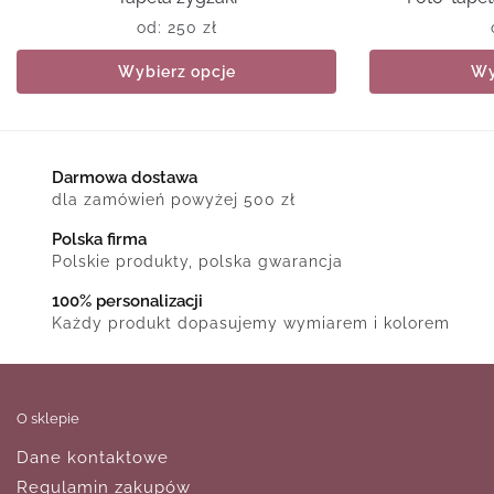
od:
250
zł
Wybierz opcje
Wy
Darmowa dostawa
dla zamówień powyżej 500 zł
Polska firma
Polskie produkty, polska gwarancja
100% personalizacji
Każdy produkt dopasujemy wymiarem i kolorem
O sklepie
Dane kontaktowe
Regulamin zakupów