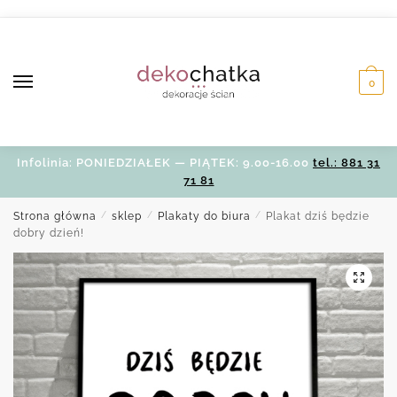
Skip
Skip
to
to
navigation
content
0
Infolinia: PONIEDZIAŁEK — PIĄTEK: 9.00-16.00
tel.: 881 31
71 81
Strona główna
/
sklep
/
Plakaty do biura
/
Plakat dziś będzie
dobry dzień!