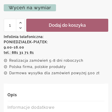
Wyceń na wymiar
ilość
Dodaj do koszyka
Plakat
dziś
będzie
Infolinia telefoniczna:
dobry
PONIEDZIAŁEK-PIĄTEK:
dzień!
9.00-16.00
tel.: 881 31 71 81
Realizacja zamówień 5-8 dni roboczych
Polska firma, polskie produkty
Darmowa wysyłka dla zamówień powyżej 500 zł
Opis
Informacje dodatkowe