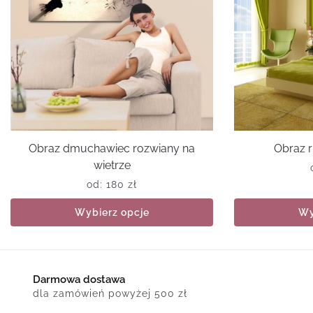
Obraz dmuchawiec rozwiany na
Obraz r
wietrze
od:
180
zł
Wybierz opcje
Wy
Darmowa dostawa
dla zamówień powyżej 500 zł