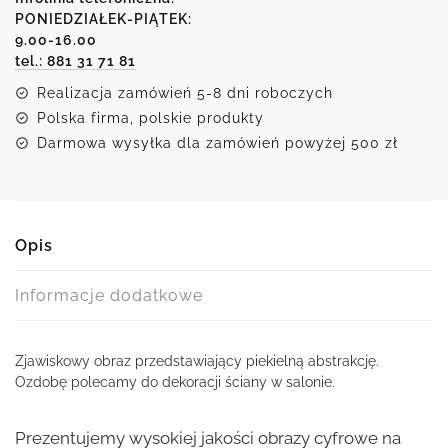
abstrakcja
PONIEDZIAŁEK-PIĄTEK:
9.00-16.00
tel.: 881 31 71 81
Realizacja zamówień 5-8 dni roboczych
Polska firma, polskie produkty
Darmowa wysyłka dla zamówień powyżej 500 zł
Opis
Informacje dodatkowe
Zjawiskowy obraz przedstawiający piekielną abstrakcję.
Ozdobę polecamy do dekoracji ściany w salonie.
Prezentujemy wysokiej jakości obrazy cyfrowe na