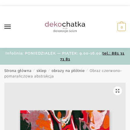
Skip
Skip
to
to
navigation
content
0
Infolinia: PONIEDZIAŁEK — PIĄTEK: 9.00-16.00
tel.: 881 31
71 81
Strona główna
/
sklep
/
obrazy na płótnie
/
Obraz czerwono-
pomarańczowa abstrakcja