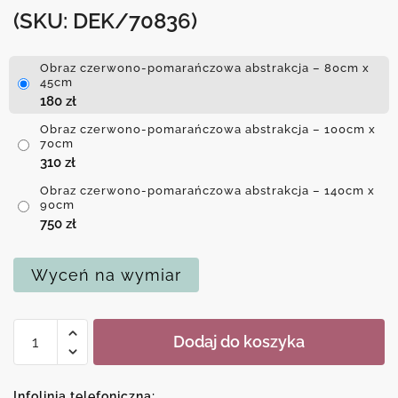
(SKU: DEK/70836)
Obraz czerwono-pomarańczowa abstrakcja – 80cm x
45cm
180
zł
Obraz czerwono-pomarańczowa abstrakcja – 100cm x
70cm
310
zł
Obraz czerwono-pomarańczowa abstrakcja – 140cm x
90cm
750
zł
Wyceń na wymiar
ilość
Dodaj do koszyka
Obraz
czerwono-
pomarańczowa
Infolinia telefoniczna: