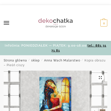
Skip
Skip
to
to
navigation
content
0
Infolinia: PONIEDZIAŁEK — PIĄTEK: 9.00-16.00
tel.: 881 31
71 81
Strona główna
/
sklep
/
Anna Wach Malarstwo
/
Kopia obrazu
– Pieśń ciszy