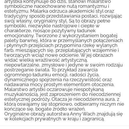
artystka kontynuuje do dziś, stanowi malarstwo
symboliczne nacechowane nutą romantyzmu i
estetyzmu. Malarka odrzuca akademicki styl oraz
tradycyjny sposób przedstawiania postaci, rozwijając
swój własny, oryginalny styl. Są to obrazy pełne
symboliki, niezwykle nastrojowe i ciepłe w
charakterze, niosące pozytywny ładunek
emocjonalny. Tworzone z wykorzystaniem bogatej
palety barwnej, która w przemyślanych połączeniach
i płynnych przejściach przypomina rzekę wylanych
farb, mieszających się, przeplatających wzajemnie i
tworzących wciąż nowe odcienie. W jej obrazach
widać wielką wrażliwość artystyczną,
niepowtarzalne, zmysłowe i jedyne w swoim rodzaju
postrzeganie świata. To przykład zawarcia
ogromnego ładunku emocji, radości życia,
dynamicznego spojrzenia na rzeczywistość oraz
nadawania mocy prostym elementom otoczenia.
Malarstwo artystki oczarowuje niespotykaną
muzykalnością, jest zaproszeniem do niecodziennej
estetycznej podróży. Otacza je niecodzienna aura, z
którą oswajamy się stopniowo, odbieramy niczym nie
kończące się, bogate źródło wrażeń.
Oryginalne obrazy autorstwa Anny Wach znajdują się
w kolekcjach prywatnych w kraju i zagranicą.