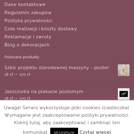
Dane kontaktowe
Regulamin zakupów
Polityka prywatności
Czas realizacji i koszty dostawy
Reklamacje i zwroty
Blog o dekoracjach
Polecane produkty
Szkic projektu starodawnej maszyny - poster
–
18
zł
170
zł
Jaszczurka na plakacie poziomym
–
18
zł
170
zł
Abstrakcja 'palmy na asfalcie' - obraz
–
180
zł
750
zł
Uwaga! Serwis wykorzystuje pliki cookies (ciasteczka).
Wymagane jest zaakceptowanie polityki prywatności.