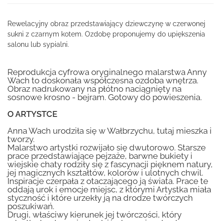
Rewelacyjny obraz przedstawiający dziewczynę w czerwonej
sukni z czarnym kotem. Ozdobę proponujemy do upiększenia
salonu lub sypialni.
Reprodukcja cyfrowa oryginalnego malarstwa Anny
Wach to doskonała współczesna ozdoba wnętrza.
Obraz nadrukowany na płótno naciągnięty na
sosnowe krosno - bejram. Gotowy do powieszenia.
O ARTYSTCE
Anna Wach urodziła się w Wałbrzychu, tutaj mieszka i
tworzy.
Malarstwo artystki rozwijało się dwutorowo. Starsze
prace przedstawiające pejzaże, barwne bukiety i
wiejskie chaty rodziły się z fascynacji pięknem natury,
jej magicznych kształtów, kolorów i ulotnych chwil.
Inspiracje czerpała z otaczającego ją świata. Prace te
oddają urok i emocje miejsc, z którymi Artystka miała
styczność i które urzekły ją na drodze twórczych
poszukiwań.
Drugi, właściwy kierunek jej twórczości, który