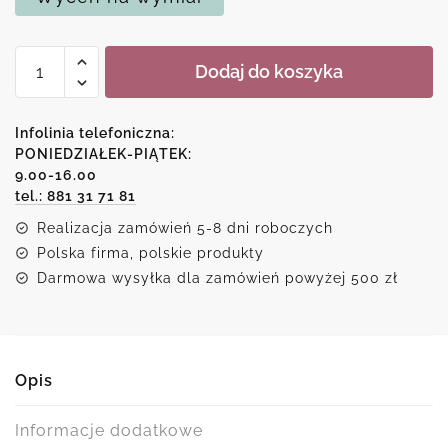
ilość
Dodaj do koszyka
Kopia
obrazu
-
Infolinia telefoniczna:
Pieśń
PONIEDZIAŁEK-PIĄTEK:
9.00-16.00
ciszy
tel.: 881 31 71 81
Realizacja zamówień 5-8 dni roboczych
Polska firma, polskie produkty
Darmowa wysyłka dla zamówień powyżej 500 zł
Opis
Informacje dodatkowe