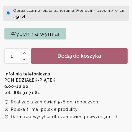
Obraz czarno-biała panorama Wenecji – 110cm x 55cm
250
zł
Wyceń na wymiar
ilość
Dodaj do koszyka
Obraz
czarno-
biała
Infolinia telefoniczna:
panorama
PONIEDZIAŁEK-PIĄTEK:
9.00-16.00
Wenecji
tel.: 881 31 71 81
Realizacja zamówień 5-8 dni roboczych
Polska firma, polskie produkty
Darmowa wysyłka dla zamówień powyżej 500 zł