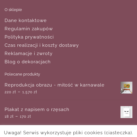
O sklepie
Dane kontaktowe
Regulamin zakupów
Polityka prywatności
Czas realizacji i koszty dostawy
Reklamacje i zwroty
Blog o dekoracjach
Polecane produkty
Reprodukcja obrazu - miłość w karnawale
–
220
zł
1,570
zł
Plakat z napisem o rzęsach
–
18
zł
170
zł
Uwaga! Serwis wykorzystuje pliki cookies (ciasteczka).
Plakat samolot dwusilnikowy rok produkcji