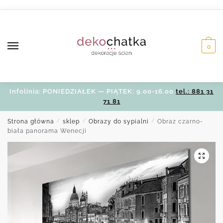
Skip
Skip
to
to
navigation
content
0
Infolinia: PONIEDZIAŁEK — PIĄTEK: 9.00-16.00
tel.: 881 31
71 81
Strona główna
/
sklep
/
Obrazy do sypialni
/
Obraz czarno-
biała panorama Wenecji