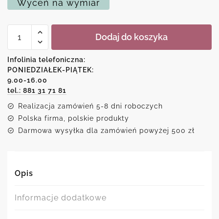
Wyceń na wymiar
ilość
Dodaj do koszyka
Artystyczny
plakat
-
Infolinia telefoniczna:
Oaza
PONIEDZIAŁEK-PIĄTEK:
9.00-16.00
tel.: 881 31 71 81
Realizacja zamówień 5-8 dni roboczych
Polska firma, polskie produkty
Darmowa wysyłka dla zamówień powyżej 500 zł
Opis
Informacje dodatkowe