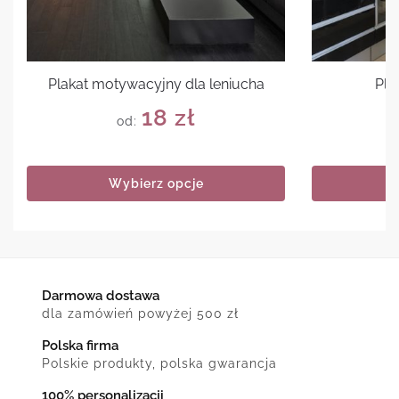
Plakat motywacyjny dla leniucha
Pla
18
zł
od:
Wybierz opcje
Darmowa dostawa
dla zamówień powyżej 500 zł
Polska firma
Polskie produkty, polska gwarancja
100% personalizacji