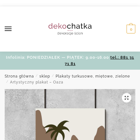
Skip
Skip
to
to
navigation
content
0
Infolinia: PONIEDZIAŁEK — PIĄTEK: 9.00-16.00
tel.: 881 31
71 81
Strona główna
/
sklep
/
Plakaty turkusowe, miętowe, zielone
/
Artystyczny plakat – Oaza