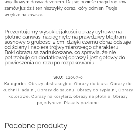
wyjątkowym doświadczeniem. Daj się ponieść magii tropików i
zamów już dziś ten niezwykły obraz, który odmieni Twoje
wnętrze na zawsze.
Prezentujemy wysokiej jakości obrazy cyfrowe na
płótnie canwas, naciągnięte na prawdziwy blejtram
sosnowy o grubości 2 cm, dzięki czemu obraz odstaje
od ściany i nabiera trójwymiarowego charakteru.
Boki obrazu są zadrukowane, co sprawia, że nie
potrzebuje on dodatkowej oprawy i jest gotowy do
powieszenia od razu po rozpakowaniu.
SKU:
12067-o
Kategorie:
Obrazy abstrakcyjne
,
Obrazy do biura
,
Obrazy do
kuchni i jadalni
,
Obrazy do salonu
,
Obrazy do sypialni
,
Obrazy
kolorowe
,
Obrazy na korytarz
,
obrazy na płótnie
,
Obrazy
pojedyncze
,
Plakaty poziome
Podobne produkty