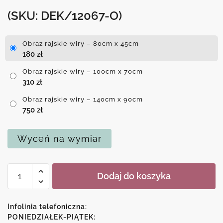
(SKU: DEK/12067-O)
Obraz rajskie wiry – 80cm x 45cm
180
zł
Obraz rajskie wiry – 100cm x 70cm
310
zł
Obraz rajskie wiry – 140cm x 90cm
750
zł
Wyceń na wymiar
ilość
Dodaj do koszyka
Obraz
rajskie
wiry
Infolinia telefoniczna:
PONIEDZIAŁEK-PIĄTEK: