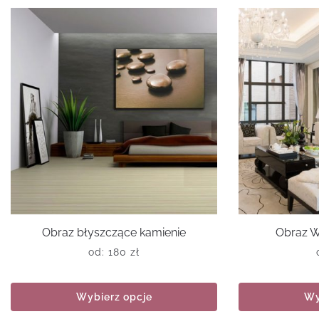
Obraz błyszczące kamienie
Obraz Wi
od:
180
zł
Wybierz opcje
Wy