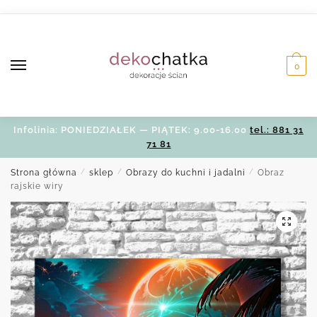
Skip
Skip
to
to
navigation
content
0
Infolinia: PONIEDZIAŁEK — PIĄTEK: 9.00-16.00
tel.: 881 31
71 81
Strona główna
/
sklep
/
Obrazy do kuchni i jadalni
/
Obraz
rajskie wiry