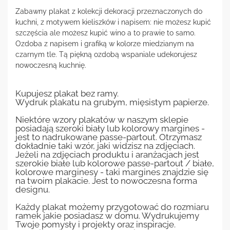
Zabawny plakat z kolekcji dekoracji przeznaczonych do
kuchni, z motywem kieliszków i napisem: nie możesz kupić
szczęścia ale możesz kupić wino a to prawie to samo.
Ozdoba z napisem i grafiką w kolorze miedzianym na
czarnym tle. Tą piękną ozdobą wspaniale udekorujesz
nowoczesną kuchnię.
Kupujesz plakat bez ramy.
Wydruk plakatu na grubym, mięsistym papierze.
Niektóre wzory plakatów w naszym sklepie
posiadają szeroki biały lub kolorowy margines -
jest to nadrukowane passe-partout. Otrzymasz
dokładnie taki wzór, jaki widzisz na zdjęciach.
Jeżeli na zdjęciach produktu i aranżacjach jest
szerokie białe lub kolorowe passe-partout / białe,
kolorowe marginesy - taki margines znajdzie się
na twoim plakacie. Jest to nowoczesna forma
designu.
Każdy plakat możemy przygotować do rozmiaru
ramek jakie posiadasz w domu. Wydrukujemy
Twoje pomysły i projekty oraz inspiracje.