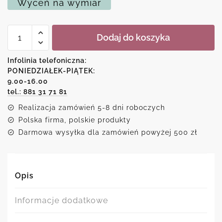
Wyceń na wymiar
ilość
Dodaj do koszyka
Plakat
-
nie
Infolinia telefoniczna:
możesz
PONIEDZIAŁEK-PIĄTEK:
kupić
9.00-16.00
szczęścia...
tel.: 881 31 71 81
Realizacja zamówień 5-8 dni roboczych
Polska firma, polskie produkty
Darmowa wysyłka dla zamówień powyżej 500 zł
Opis
Informacje dodatkowe