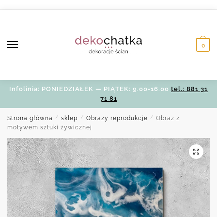
Skip
Skip
to
to
navigation
content
0
Infolinia: PONIEDZIAŁEK — PIĄTEK: 9.00-16.00
tel.: 881 31
71 81
Strona główna
/
sklep
/
Obrazy reprodukcje
/
Obraz z
motywem sztuki żywicznej