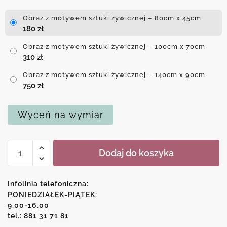
Obraz z motywem sztuki żywicznej – 80cm x 45cm
180
zł
Obraz z motywem sztuki żywicznej – 100cm x 70cm
310
zł
Obraz z motywem sztuki żywicznej – 140cm x 90cm
750
zł
Wyceń na wymiar
ilość
Dodaj do koszyka
Obraz
z
motywem
Infolinia telefoniczna:
sztuki
PONIEDZIAŁEK-PIĄTEK:
9.00-16.00
żywicznej
tel.: 881 31 71 81