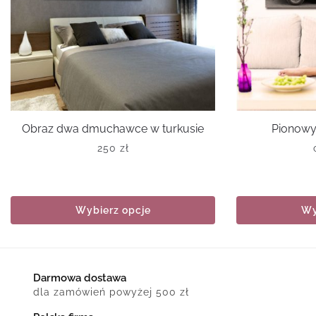
Obraz dwa dmuchawce w turkusie
Pionowy
250
zł
Wybierz opcje
Wy
Darmowa dostawa
dla zamówień powyżej 500 zł