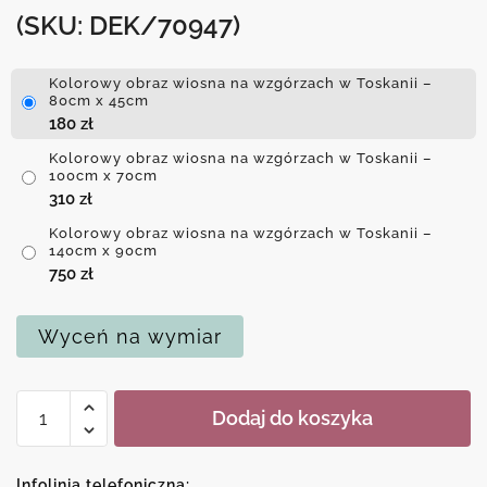
(SKU: DEK/70947)
Kolorowy obraz wiosna na wzgórzach w Toskanii –
80cm x 45cm
180
zł
Kolorowy obraz wiosna na wzgórzach w Toskanii –
100cm x 70cm
310
zł
Kolorowy obraz wiosna na wzgórzach w Toskanii –
140cm x 90cm
750
zł
Wyceń na wymiar
ilość
Dodaj do koszyka
Kolorowy
obraz
wiosna
Infolinia telefoniczna: