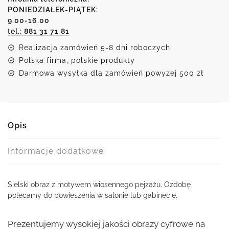
na
PONIEDZIAŁEK-PIĄTEK:
9.00-16.00
wzgórzach
tel.: 881 31 71 81
w
Toskanii
Realizacja zamówień 5-8 dni roboczych
Polska firma, polskie produkty
Darmowa wysyłka dla zamówień powyżej 500 zł
Opis
Informacje dodatkowe
Sielski obraz z motywem wiosennego pejzażu. Ozdobę
polecamy do powieszenia w salonie lub gabinecie.
Prezentujemy wysokiej jakości obrazy cyfrowe na