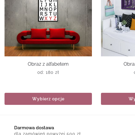
Obraz z alfabetem
Obra
od:
180
zł
Wybierz opcje
Wy
Darmowa dostawa
dla zamówień powyżej 500 zł