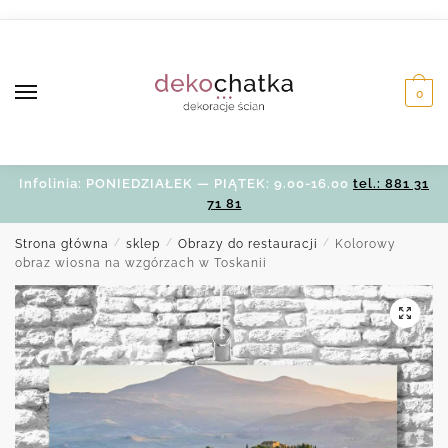
Skip
Skip
to
to
navigation
content
0
Infolinia: PONIEDZIAŁEK — PIĄTEK: 9.00-16.00
tel.: 881 31
71 81
Strona główna
/
sklep
/
Obrazy do restauracji
/
Kolorowy
obraz wiosna na wzgórzach w Toskanii