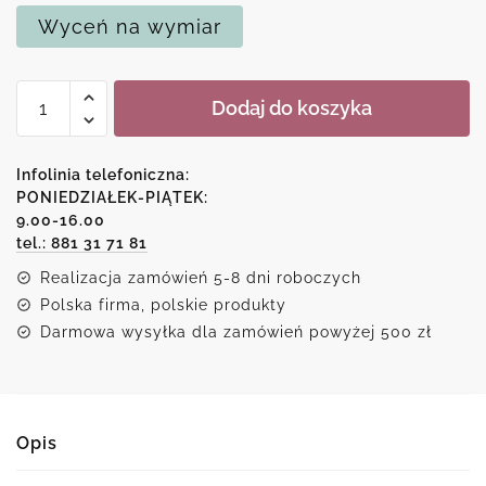
Wyceń na wymiar
ilość
Dodaj do koszyka
Kopia
obrazu
kochankowie
Infolinia telefoniczna:
z
PONIEDZIAŁEK-PIĄTEK:
9.00-16.00
Wenecji
tel.: 881 31 71 81
Realizacja zamówień 5-8 dni roboczych
Polska firma, polskie produkty
Darmowa wysyłka dla zamówień powyżej 500 zł
Opis