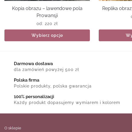
Kopia obrazu – lawendowe pola
Replika obra
Prowansji
od:
220
zł
Wybierz opcje
Wy
Darmowa dostawa
dla zamówień powyżej 500 zł
Polska firma
Polskie produkty, polska gwarancja
100% personalizacji
Każdy produkt dopasujemy wymiarem i kolorem
O sklepie