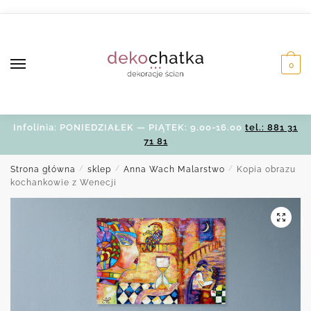
Skip
Skip
to
to
navigation
content
0
Infolinia: PONIEDZIAŁEK — PIĄTEK: 9.00-16.00
tel.: 881 31
71 81
Strona główna
/
sklep
/
Anna Wach Malarstwo
/
Kopia obrazu
kochankowie z Wenecji