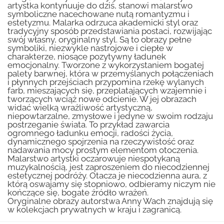
artystka kontynuuje do dziś, stanowi malarstwo
symboliczne nacechowane nutą romantyzmu i
estetyzmu. Malarka odrzuca akademicki styl oraz
tradycyjny sposób przedstawiania postaci, rozwijając
swój własny, oryginalny styl. Są to obrazy pełne
symboliki, niezwykle nastrojowe i ciepłe w
charakterze, niosące pozytywny ładunek
emocjonalny. Tworzone z wykorzystaniem bogatej
palety barwnej, która w przemyślanych połączeniach
i płynnych przejściach przypomina rzekę wylanych
farb, mieszających się, przeplatających wzajemnie i
tworzących wciąż nowe odcienie. W jej obrazach
widać wielką wrażliwość artystyczną,
niepowtarzalne, zmysłowe i jedyne w swoim rodzaju
postrzeganie świata. To przykład zawarcia
ogromnego ładunku emocji, radości życia,
dynamicznego spojrzenia na rzeczywistość oraz
nadawania mocy prostym elementom otoczenia.
Malarstwo artystki oczarowuje niespotykaną
muzykalnością, jest zaproszeniem do niecodziennej
estetycznej podróży. Otacza je niecodzienna aura, z
którą oswajamy się stopniowo, odbieramy niczym nie
kończące się, bogate źródło wrażeń.
Oryginalne obrazy autorstwa Anny Wach znajdują się
w kolekcjach prywatnych w kraju i zagranicą.