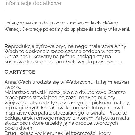
Informacje dodatkowe
Jedyny w swoim rodzaju obraz z motywem kochanków w
Wenecji. Dekorację polecamy do upiększenia ściany w kawiarni.
Reprodukcja cyfrowa oryginalnego malarstwa Anny
Wach to doskonała współczesna ozdoba wnętrza.
Obraz nadrukowany na płótno naciągnięty na
sosnowe krosno - bejram. Gotowy do powieszenia.
O ARTYSTCE
Anna Wach urodziła się w Wałbrzychu, tutaj mieszka i
tworzy.
Malarstwo artystki rozwijało się dwutorowo. Starsze
prace przedstawiające pejzaże, barwne bukiety i
wiejskie chaty rodziły się z fascynacji pięknem natury,
jej magicznych kształtów, kolorów i ulotnych chwil.
Inspiracje czerpała z otaczającego ją świata. Prace te
oddają urok i emocje miejsc, z którymi Artystka miała
styczność i które urzekły ją na drodze twórczych
poszukiwań.
Drugi, właściwy kierunek jej twórczości, który