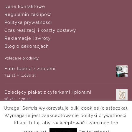
Dane kontaktowe
Regulamin zakupów
Polityka prywatności
Czas realizacji i koszty dostawy
Reklamacje i zwroty
Blog o dekoracjach
Polecane produkty
Foto-tapeta z zebrami
–
714
zł
1,080
zł
Dziecięcy plakat z cyferkami i piórami
–
18
zł
170
zł
Uwaga! Serwis wykorzystuje pliki cookies (ciasteczka).
Wymagane jest zaakceptowanie polityki prywatności.
Niebiesko złota abstrakcja
–
Kliknij tutaj, aby zaakceptować i zamknąć ten
714
zł
1,080
zł