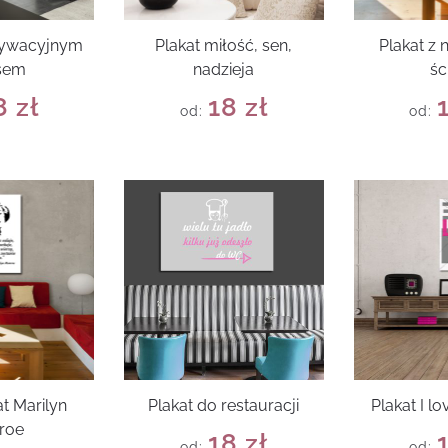
tywacyjnym
Plakat miłość, sen,
Plakat z 
sem
nadzieja
śc
8
zł
18
zł
od:
od:
t Marilyn
Plakat do restauracji
Plakat I 
roe
18
zł
od:
od: