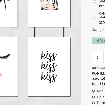
pla
21
Kob
pla
33
Kupujes
Wyc
ilość
Kobiec
plakaty
jako
Infolini
jeden
PONIED
zestaw
9.00-1
tel.: 88
Real
Pols
Darm