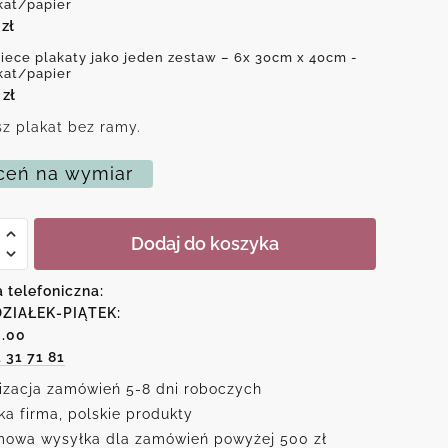
kat/papier
0
zł
iece plakaty jako jeden zestaw – 6x 30cm x 40cm -
kat/papier
0
zł
z plakat bez ramy.
eń na wymiar
Dodaj do koszyka
e
a telefoniczna:
ZIAŁEK-PIĄTEK:
6.00
1 31 71 81
izacja zamówień 5-8 dni roboczych
ka firma, polskie produkty
owa wysyłka dla zamówień powyżej 500 zł