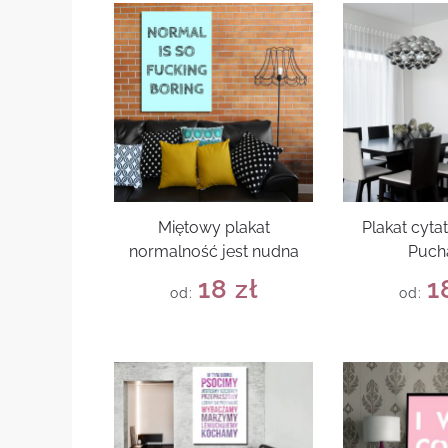
Miętowy plakat
Plakat cyta
normalność jest nudna
Puch
18
zł
1
od:
od: