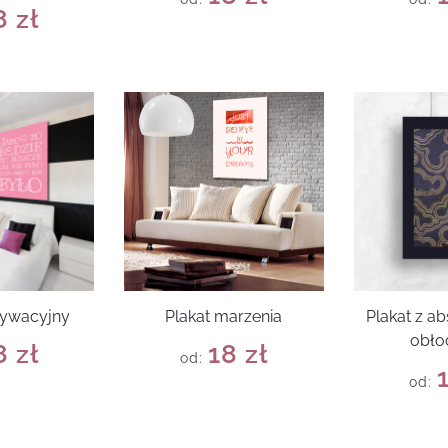
8
zł
tywacyjny
Plakat marzenia
Plakat z a
obło
8
zł
18
zł
od:
od: