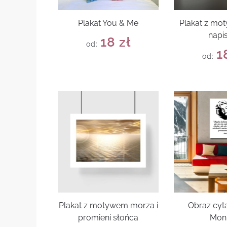
Plakat You & Me
Plakat z mo
napi
18
zł
od:
1
od:
Plakat z motywem morza i
Obraz cyta
promieni słońca
Mon