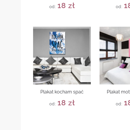
18
zł
1
od:
od:
Plakat kocham spać
Plakat mo
18
zł
1
od:
od: