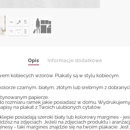
Opis
Informacje dodatkowe
wem kobiecych wzorów. Plakaty są w stylu kobiecym.
kolorze czarnym, białym, złotym lub srebrnym z dobrany
tynowanym papierze.
 rozmiaru ramek jakie posiadasz w domu. Wydrukujemy T
apisy na plakat z Twoich ulubionych cytatów.
lepie posiadają szeroki biały lub kolorowy margines - je
idzisz na zdjęciach. Jeżeli na zdjęciach produktu i aranżac
inesy - taki margines znajdzie się na twoim plakacie. Je