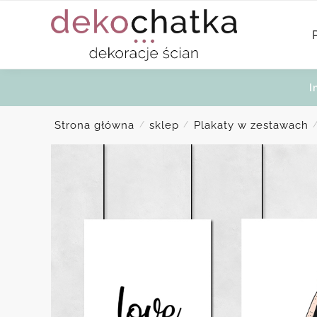
Skip
Skip
to
to
navigation
content
I
Strona główna
sklep
Plakaty w zestawach
/
/