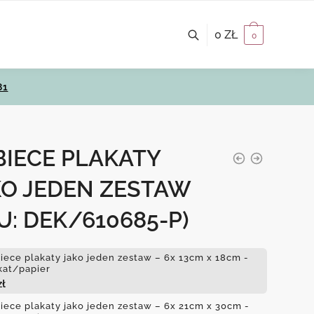
0
ZŁ
0
81
BIECE PLAKATY
KO JEDEN ZESTAW
U: DEK/610685-P)
iece plakaty jako jeden zestaw – 6x 13cm x 18cm -
kat/papier
zł
iece plakaty jako jeden zestaw – 6x 21cm x 30cm -