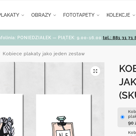
PLAKATY
OBRAZY
FOTOTAPETY
KOLEKCJE
nfolinia: PONIEDZIAŁEK — PIĄTEK: 9.00-16.00
tel.: 881 31 71 
Kobiece plakaty jako jeden zestaw
/
KO
JA
(SK
Kob
pla
90
Kob