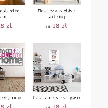
napisami na
Plakat czarno-biały z
ianę
sentencją
18
zł
18
zł
od:
love my home
Plakat z metryczką Ignasia
18
zł
18
zł
od: