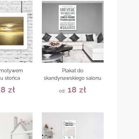
z motywem
Plakat do
u słońca
skandynawskiego salonu
18
zł
18
zł
od: