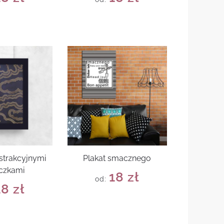
bstrakcyjnymi
Plakat smacznego
czkami
18
zł
od:
18
zł