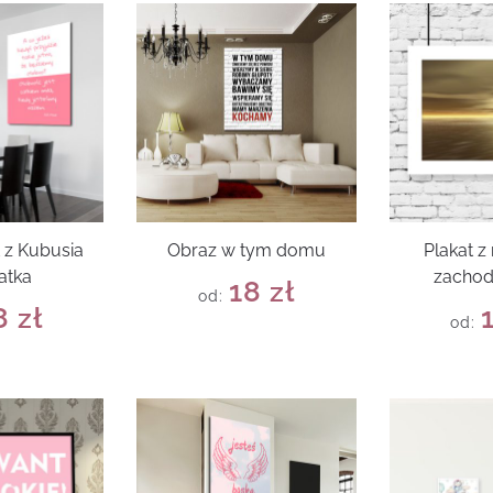
t z Kubusia
Obraz w tym domu
Plakat 
atka
zachod
18
zł
od:
8
zł
od: